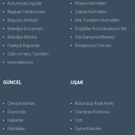
Kurumsal Logolar
İtfaiye Hizmetleri
Başkan Yardımcıları
Zabıta Hizmetleri
Başvuru Rehberi
Atık Yönetimi Hizmetleri
Belediye Encümeni
Engelliler Koordinasyon Merkezi
Belediye Meclisi
Aile Danışma Merkezi
Faaliyet Raporları
Resepsiyon Servisi
Gelir ve Harç Tarifeleri
Hizmetlerimiz
GÜNCEL
UŞAK
Cenaze İlanları
Blaundus Antik Kenti
Duyurular
Clandras Köprüsü
Haberler
Cirit
Etkinlikler
Eşme Kilimleri