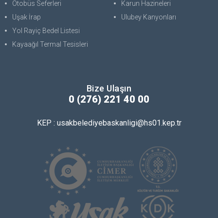
Otobüs Seferleri
Karun Hazineleri
Uşak İrap
Ulubey Kanyonları
Yol Rayiç Bedel Listesi
Kayaağıl Termal Tesisleri
Bize Ulaşın
0 (276) 221 40 00
KEP : usakbelediyebaskanligi@hs01.kep.tr