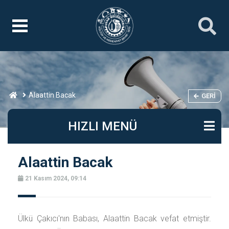
Alaattin Bacak
GERI
HIZLI MENÜ
Alaattin Bacak
21 Kasım 2024, 09:14
Ülkü Çakıcı'nın Babası, Alaattin Bacak vefat etmiştir.