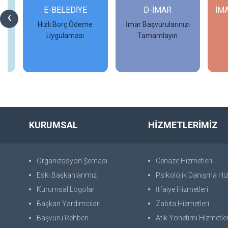
Rİ
E-BELEDİYE
D-İMAR
İM
‹
Hızlı Borç Ödeme
İmar Başvurularınızı
Uygulaması
Tamamlayın
İncele
İncele
KURUMSAL
HİZMETLERİMİZ
Organizasyon Şeması
Cenaze Hizmetleri
Eski Başkanlarımız
Psikolojik Danışma Hiz
Kurumsal Logolar
İtfaiye Hizmetleri
Başkan Yardımcıları
Zabıta Hizmetleri
Başvuru Rehberi
Atık Yönetimi Hizmetler