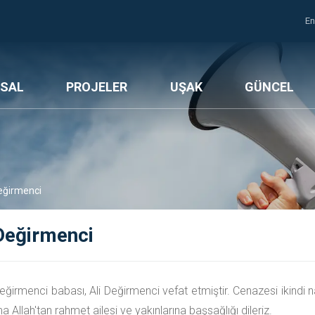
En
SAL
PROJELER
UŞAK
GÜNCEL
eğirmenci
Değirmenci
Değirmenci babası, Ali Değirmenci vefat etmiştir. Cenazesi ikind
 Allah'tan rahmet ailesi ve yakınlarına başsağlığı dileriz.