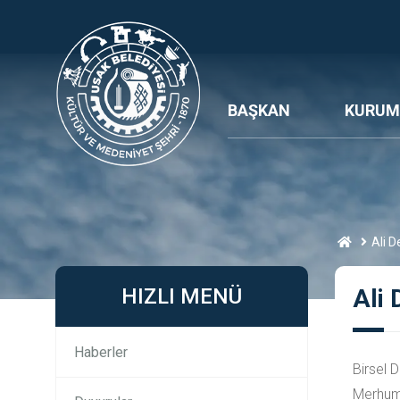
BAŞKAN
KURUM
Ali D
HIZLI MENÜ
Ali 
Haberler
Birsel 
Merhuma