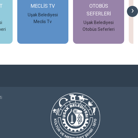
T
MECLİS TV
OTOBÜS
›
SEFERLERİ
Uşak Belediyesi
Meclis Tv
i
Uşak Belediyesi
eri
Otobüs Seferleri
İncele
İncele
ti