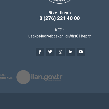
Bize Ulaşın
0 (276) 221 40 00
KEP :
usakbelediyebaskanligi@hs01.kep.tr