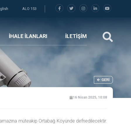
glish
ALO 153
İHALE İLANLARI
İLETİŞİM
GERI
16 Nisan 2025, 10:08
i namazına müteakip Ortabağ Köyünde defnedilecektir.