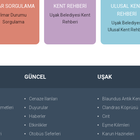
AR SORGULAMA
KENT REHBERİ
ULUSAL KEN
REHBERİ
İmar Durumu
Uşak Belediyesi Kent
Sorgulama
Rehberi
Uşak Belediyes
Ulusal Kent Rehb
İncele
İncele
İncele
GÜNCEL
UŞAK
Cenaze İlanları
Blaundus Antik Ken
metleri
Duyurular
Clandras Köprüsü
Haberler
Cirit
Etkinlikler
Eşme Kilimleri
i
Otobüs Seferleri
Karun Hazineleri