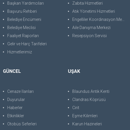
Başkan Yardımcıları
Zabıta Hizmetleri
Başvuru Rehberi
Atık Yönetimi Hizmetleri
Belediye Encümeni
Engelliler Koordinasyon Merkezi
Belediye Meclisi
Aile Danışma Merkezi
Faaliyet Raporları
Resepsiyon Servisi
Gelir ve Harç Tarifeleri
Hizmetlerimiz
GÜNCEL
UŞAK
Cenaze İlanları
Blaundus Antik Kenti
Duyurular
Clandras Köprüsü
Haberler
Cirit
Etkinlikler
Eşme Kilimleri
Otobüs Seferleri
Karun Hazineleri