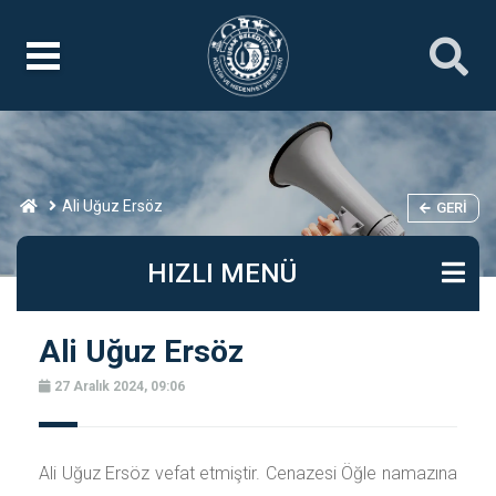
Ali Uğuz Ersöz
GERI
HIZLI MENÜ
Ali Uğuz Ersöz
27 Aralık 2024, 09:06
Ali Uğuz Ersöz vefat etmiştir. Cenazesi Öğle namazına