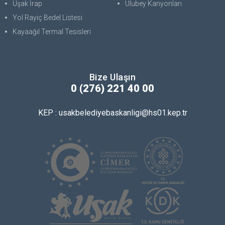
Uşak İrap
Ulubey Kanyonları
Yol Rayiç Bedel Listesi
Kayaağıl Termal Tesisleri
Bize Ulaşın
0 (276) 221 40 00
KEP : usakbelediyebaskanligi@hs01.kep.tr