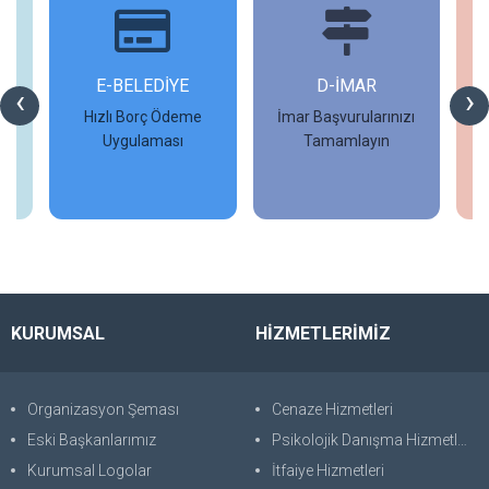
İ
E-BELEDİYE
D-İMAR
İ
‹
›
Hızlı Borç Ödeme
İmar Başvurularınızı
Uygulaması
Tamamlayın
İncele
İncele
KURUMSAL
HİZMETLERİMİZ
Organizasyon Şeması
Cenaze Hizmetleri
Eski Başkanlarımız
Psikolojik Danışma Hizmetleri
Kurumsal Logolar
İtfaiye Hizmetleri