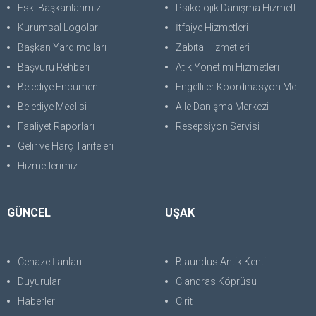
Eski Başkanlarımız
Psikolojik Danışma Hizmetleri
Kurumsal Logolar
İtfaiye Hizmetleri
Başkan Yardımcıları
Zabıta Hizmetleri
Başvuru Rehberi
Atık Yönetimi Hizmetleri
Belediye Encümeni
Engelliler Koordinasyon Merkezi
Belediye Meclisi
Aile Danışma Merkezi
Faaliyet Raporları
Resepsiyon Servisi
Gelir ve Harç Tarifeleri
Hizmetlerimiz
GÜNCEL
UŞAK
Cenaze İlanları
Blaundus Antik Kenti
Duyurular
Clandras Köprüsü
Haberler
Cirit