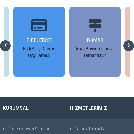
İ
E-BELEDİYE
D-İMAR
İ
‹
›
Hızlı Borç Ödeme
İmar Başvurularınızı
Uygulaması
Tamamlayın
İncele
İncele
KURUMSAL
HİZMETLERİMİZ
Organizasyon Şeması
Cenaze Hizmetleri