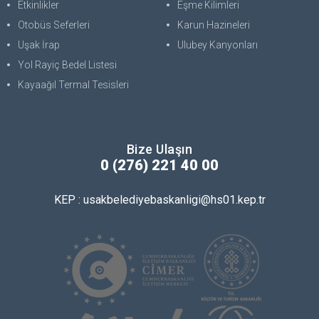
Etkinlikler
Eşme Kilimleri
Otobüs Seferleri
Karun Hazineleri
Uşak İrap
Ulubey Kanyonları
Yol Rayiç Bedel Listesi
Kayaağıl Termal Tesisleri
Bize Ulaşın
0 (276) 221 40 00
KEP : usakbelediyebaskanligi@hs01.kep.tr