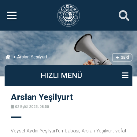
Arslan Yeşilyurt
GERI
HIZLI MENÜ
Arslan Yeşilyurt
02 Eylül 2025, 08:50
Veysel Aydın Yeşilyurt'un babası, Arslan Yeşilyurt vefat