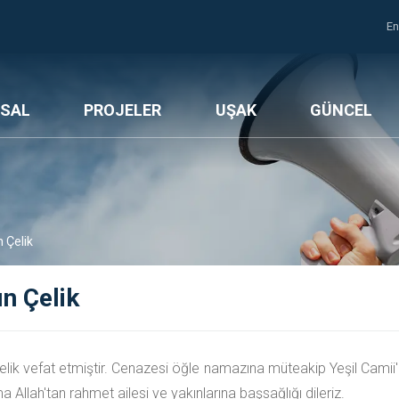
En
SAL
PROJELER
UŞAK
GÜNCEL
 Çelik
n Çelik
elik vefat etmiştir. Cenazesi öğle namazına müteakip Yeşil Camii'
Allah'tan rahmet ailesi ve yakınlarına başsağlığı dileriz.