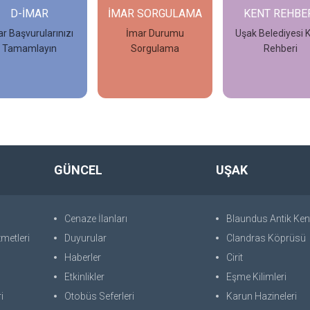
D-İMAR
İMAR SORGULAMA
KENT REHBE
r Başvurularınızı
İmar Durumu
Uşak Belediyesi 
Tamamlayın
Sorgulama
Rehberi
İncele
İncele
İncele
GÜNCEL
UŞAK
Cenaze İlanları
Blaundus Antik Ken
metleri
Duyurular
Clandras Köprüsü
Haberler
Cirit
Etkinlikler
Eşme Kilimleri
i
Otobüs Seferleri
Karun Hazineleri