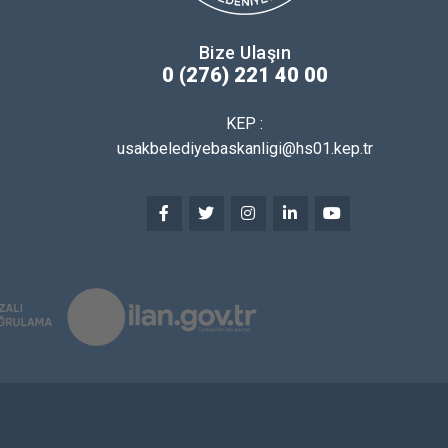
Bize Ulaşın
0 (276) 221 40 00
KEP :
usakbelediyebaskanligi@hs01.kep.tr