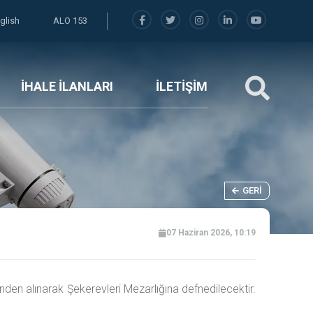
glish
ALO 153
İHALE İLANLARI
İLETİŞİM
GERI
07 Haziran 2026, 10:19
nden alınarak Şekerevleri Mezarlığına defnedilecektir.