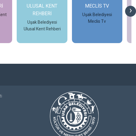
Rİ
ULUSAL KENT
MECLİS TV
›
REHBERİ
Kent
Uşak Belediyesi
Meclis Tv
Uşak Belediyesi
Ulusal Kent Rehberi
İncele
İncele
ti