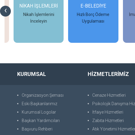
NİKAH İŞLEMLERİ
E-BELEDİYE
‹
Nikah İşlemlerini
Hızlı Borç Ödeme
İma
İnceleyin
Uygulaması
İncele
İncele
KURUMSAL
HİZMETLERİMİZ
Organizasyon Şeması
Cenaze Hizmetleri
Eski Başkanlarımız
Psikolojik Danışma Hiz
Kurumsal Logolar
İtfaiye Hizmetleri
Başkan Yardımcıları
Zabıta Hizmetleri
Başvuru Rehberi
Atık Yönetimi Hizmetler