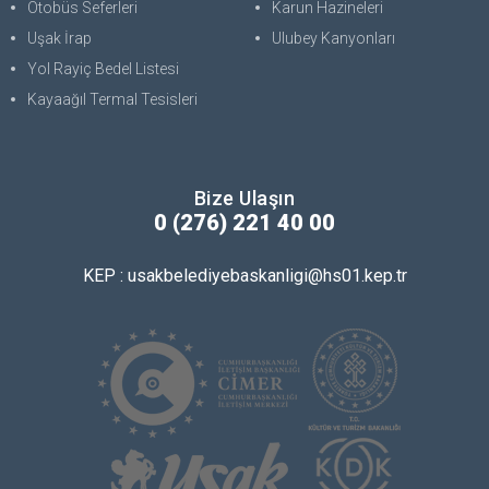
Otobüs Seferleri
Karun Hazineleri
Uşak İrap
Ulubey Kanyonları
Yol Rayiç Bedel Listesi
Kayaağıl Termal Tesisleri
Bize Ulaşın
0 (276) 221 40 00
KEP : usakbelediyebaskanligi@hs01.kep.tr