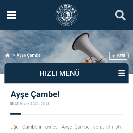
Ayşe Çambel
GERI
HIZLI MENÜ
Ayşe Çambel
28 Aralık 2024, 09:28
Uğur Çambel'in annesi, Ayşe Çambel vefat etmiştir.