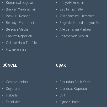
Kurumsal Logolar
İtfaiye Hizmetleri
Başkan Yardımcıları
Zabıta Hizmetleri
Başvuru Rehberi
Atık Yönetimi Hizmetleri
Belediye Encümeni
Engelliler Koordinasyon Merkezi
Belediye Meclisi
Aile Danışma Merkezi
Faaliyet Raporları
Resepsiyon Servisi
Gelir ve Harç Tarifeleri
Hizmetlerimiz
GÜNCEL
UŞAK
Cenaze İlanları
Blaundus Antik Kenti
Duyurular
Clandras Köprüsü
Haberler
Cirit
Etkinlikler
Eşme Kilimleri