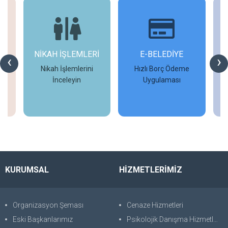
ERİ
E-BELEDİYE
D-İMAR
‹
›
ni
Hızlı Borç Ödeme
İmar Başvurularınızı
Uygulaması
Tamamlayın
İncele
İncele
KURUMSAL
HİZMETLERİMİZ
Organizasyon Şeması
Cenaze Hizmetleri
Eski Başkanlarımız
Psikolojik Danışma Hizmetleri