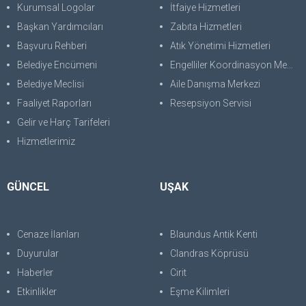
Kurumsal Logolar
İtfaiye Hizmetleri
Başkan Yardımcıları
Zabıta Hizmetleri
Başvuru Rehberi
Atık Yönetimi Hizmetleri
Belediye Encümeni
Engelliler Koordinasyon Merkezi
Belediye Meclisi
Aile Danışma Merkezi
Faaliyet Raporları
Resepsiyon Servisi
Gelir ve Harç Tarifeleri
Hizmetlerimiz
GÜNCEL
UŞAK
Cenaze İlanları
Blaundus Antik Kenti
Duyurular
Clandras Köprüsü
Haberler
Cirit
Etkinlikler
Eşme Kilimleri