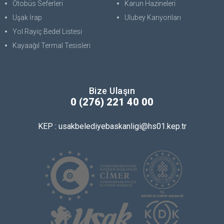
Otobüs Seferleri
Karun Hazineleri
Uşak İrap
Ulubey Kanyonları
Yol Rayiç Bedel Listesi
Kayaağıl Termal Tesisleri
Bize Ulaşın
0 (276) 221 40 00
KEP : usakbelediyebaskanligi@hs01.kep.tr