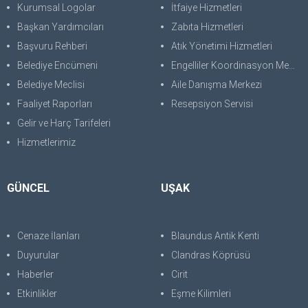
Kurumsal Logolar
İtfaiye Hizmetleri
Başkan Yardımcıları
Zabıta Hizmetleri
Başvuru Rehberi
Atık Yönetimi Hizmetleri
Belediye Encümeni
Engelliler Koordinasyon Merkezi
Belediye Meclisi
Aile Danışma Merkezi
Faaliyet Raporları
Resepsiyon Servisi
Gelir ve Harç Tarifeleri
Hizmetlerimiz
GÜNCEL
UŞAK
Cenaze İlanları
Blaundus Antik Kenti
Duyurular
Clandras Köprüsü
Haberler
Cirit
Etkinlikler
Eşme Kilimleri