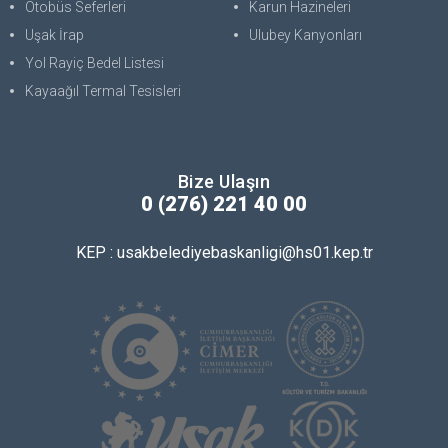
Otobüs Seferleri
Karun Hazineleri
Uşak İrap
Ulubey Kanyonları
Yol Rayiç Bedel Listesi
Kayaağıl Termal Tesisleri
Bize Ulaşın
0 (276) 221 40 00
KEP : usakbelediyebaskanligi@hs01.kep.tr