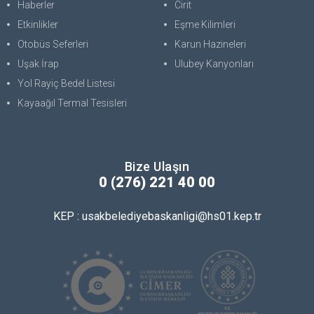
Haberler
Cirit
Etkinlikler
Eşme Kilimleri
Otobüs Seferleri
Karun Hazineleri
Uşak İrap
Ulubey Kanyonları
Yol Rayiç Bedel Listesi
Kayaağıl Termal Tesisleri
Bize Ulaşın
0 (276) 221 40 00
KEP : usakbelediyebaskanligi@hs01.kep.tr