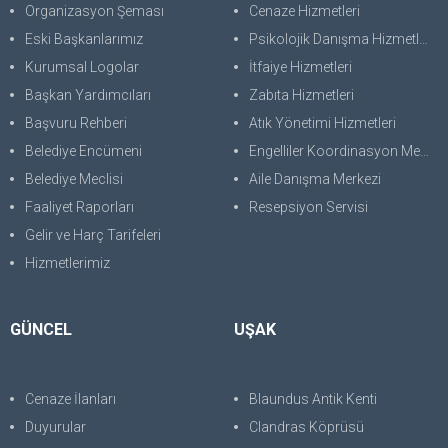
Organizasyon Şeması
Cenaze Hizmetleri
Eski Başkanlarımız
Psikolojik Danışma Hizmetleri
Kurumsal Logolar
İtfaiye Hizmetleri
Başkan Yardımcıları
Zabıta Hizmetleri
Başvuru Rehberi
Atık Yönetimi Hizmetleri
Belediye Encümeni
Engelliler Koordinasyon Merkezi
Belediye Meclisi
Aile Danışma Merkezi
Faaliyet Raporları
Resepsiyon Servisi
Gelir ve Harç Tarifeleri
Hizmetlerimiz
GÜNCEL
UŞAK
Cenaze İlanları
Blaundus Antik Kenti
Duyurular
Clandras Köprüsü