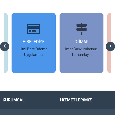
İ
E-BELEDİYE
D-İMAR
İ
‹
›
Hızlı Borç Ödeme
İmar Başvurularınızı
Uygulaması
Tamamlayın
İncele
İncele
KURUMSAL
HİZMETLERİMİZ