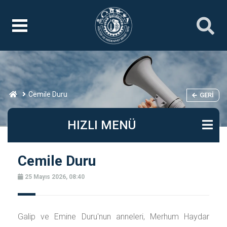
Cemile Duru
GERI
HIZLI MENÜ
Cemile Duru
25 Mayıs 2026, 08:40
Galip ve Emine Duru'nun anneleri, Merhum Haydar