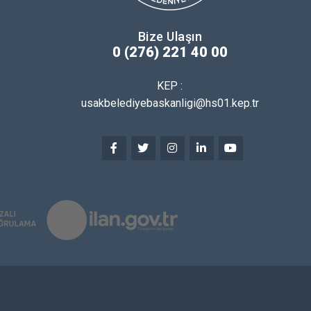
Bize Ulaşın
0 (276) 221 40 00
KEP :
usakbelediyebaskanligi@hs01.kep.tr