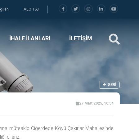
glish
ALO 153
İHALE İLANLARI
İLETİŞİM
GERI
27 Mart 2025, 10:54
azına müteakip Ciğerdede Köyü Çakırlar Mahallesinde
ı dileriz.