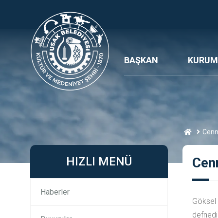
BAŞKAN
KURUM
Cenn
HIZLI MENÜ
Cen
Haberler
Göksel 
defnedil