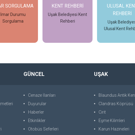
AR SORGULAMA
KENT REHBERİ
ULUSAL KEN
REHBERİ
İmar Durumu
Uşak Belediyesi Kent
Sorgulama
Rehberi
Uşak Belediyes
Ulusal Kent Rehb
İncele
İncele
İncele
GÜNCEL
UŞAK
Cenaze İlanları
Blaundus Antik Ken
metleri
Duyurular
Clandras Köprüsü
Haberler
Cirit
Etkinlikler
Eşme Kilimleri
i
Otobüs Seferleri
Karun Hazineleri