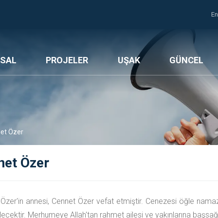
En
SAL
PROJELER
UŞAK
GÜNCEL
et Özer
net Özer
Özer'in annesi, Cennet Özer vefat etmiştir. Cenezesi öğle nam
ecektir. Merhumeye Allah'tan rahmet ailesi ve yakınlarına başsağlığ