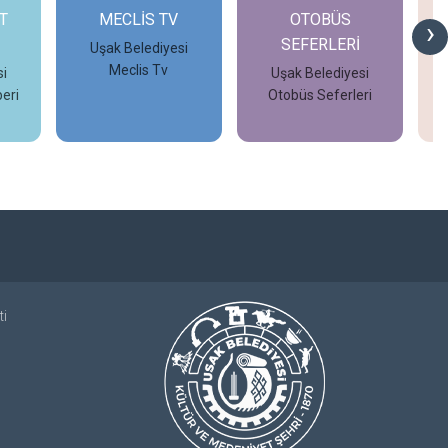
T
MECLİS TV
OTOBÜS
›
SEFERLERİ
Uşak Belediyesi
Meclis Tv
i
Uşak Belediyesi
eri
Otobüs Seferleri
İncele
İncele
ti