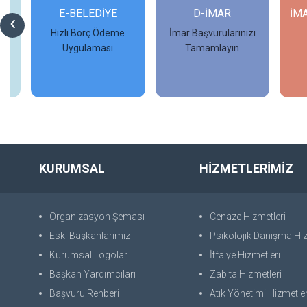
Rİ
E-BELEDİYE
D-İMAR
İM
‹
Hızlı Borç Ödeme
İmar Başvurularınızı
Uygulaması
Tamamlayın
İncele
İncele
KURUMSAL
HİZMETLERİMİZ
Organizasyon Şeması
Cenaze Hizmetleri
Eski Başkanlarımız
Psikolojik Danışma Hiz
Kurumsal Logolar
İtfaiye Hizmetleri
Başkan Yardımcıları
Zabıta Hizmetleri
Başvuru Rehberi
Atık Yönetimi Hizmetler