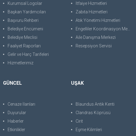
Kurumsal Logolar
İtfaiye Hizmetleri
Başkan Yardımcıları
Zabıta Hizmetleri
Başvuru Rehberi
Atık Yönetimi Hizmetleri
Belediye Encümeni
Engelliler Koordinasyon Merkezi
Belediye Meclisi
Aile Danışma Merkezi
Faaliyet Raporları
Resepsiyon Servisi
Gelir ve Harç Tarifeleri
Hizmetlerimiz
GÜNCEL
UŞAK
Cenaze İlanları
Blaundus Antik Kenti
Duyurular
Clandras Köprüsü
Haberler
Cirit
Etkinlikler
Eşme Kilimleri