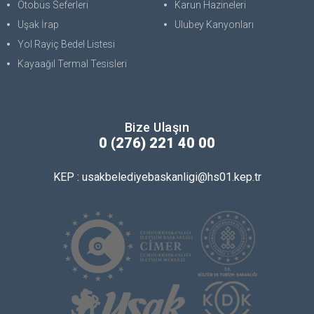
Otobüs Seferleri
Karun Hazineleri
Uşak İrap
Ulubey Kanyonları
Yol Rayiç Bedel Listesi
Kayaağıl Termal Tesisleri
Bize Ulaşın
0 (276) 221 40 00
KEP : usakbelediyebaskanligi@hs01.kep.tr