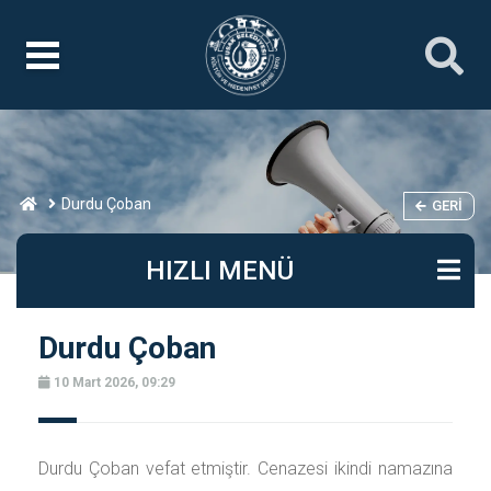
Durdu Çoban
GERI
HIZLI MENÜ
Durdu Çoban
10 Mart 2026, 09:29
Durdu Çoban vefat etmiştir. Cenazesi ikindi namazına