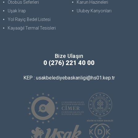
Otobüs Seferleri
Karun Hazineleri
Uşak İrap
Ulubey Kanyonları
Yol Rayiç Bedel Listesi
Kayaağıl Termal Tesisleri
Bize Ulaşın
0 (276) 221 40 00
KEP : usakbelediyebaskanligi@hs01.kep.tr