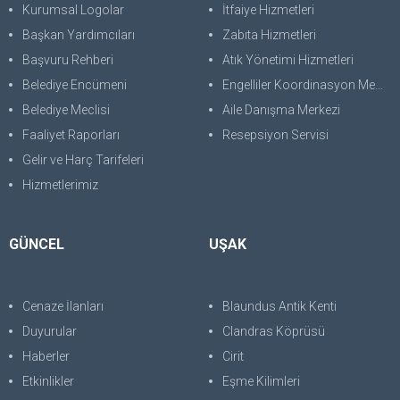
Kurumsal Logolar
İtfaiye Hizmetleri
Başkan Yardımcıları
Zabıta Hizmetleri
Başvuru Rehberi
Atık Yönetimi Hizmetleri
Belediye Encümeni
Engelliler Koordinasyon Merkezi
Belediye Meclisi
Aile Danışma Merkezi
Faaliyet Raporları
Resepsiyon Servisi
Gelir ve Harç Tarifeleri
Hizmetlerimiz
GÜNCEL
UŞAK
Cenaze İlanları
Blaundus Antik Kenti
Duyurular
Clandras Köprüsü
Haberler
Cirit
Etkinlikler
Eşme Kilimleri