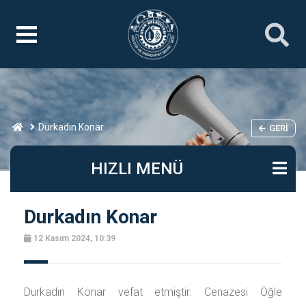
Durkadın Konar
GERI
HIZLI MENÜ
Durkadın Konar
12 Kasım 2024, 10:39
Durkadın Konar vefat etmiştir. Cenazesi Öğle