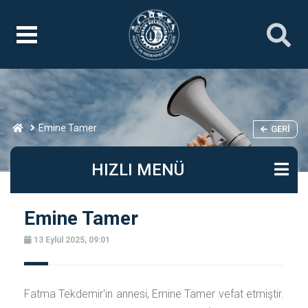
Emine Tamer
GERI
HIZLI MENÜ
Emine Tamer
13 Eylül 2025, 09:01
Fatma Tekdemir'in annesi, Emine Tamer vefat etmiştir.