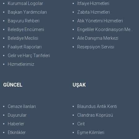
Kurumsal Logolar
İtfaiye Hizmetleri
Başkan Yardımcıları
Zabıta Hizmetleri
Başvuru Rehberi
Atık Yönetimi Hizmetleri
Belediye Encümeni
Engelliler Koordinasyon Merkezi
Belediye Meclisi
Aile Danışma Merkezi
Faaliyet Raporları
Resepsiyon Servisi
Gelir ve Harç Tarifeleri
Hizmetlerimiz
GÜNCEL
UŞAK
Cenaze İlanları
Blaundus Antik Kenti
Duyurular
Clandras Köprüsü
Haberler
Cirit
Etkinlikler
Eşme Kilimleri