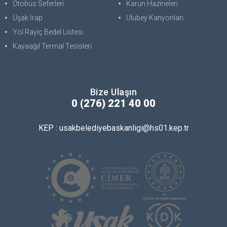
Otobüs Seferleri
Karun Hazineleri
Uşak İrap
Ulubey Kanyonları
Yol Rayiç Bedel Listesi
Kayaağıl Termal Tesisleri
Bize Ulaşın
0 (276) 221 40 00
KEP : usakbelediyebaskanligi@hs01.kep.tr