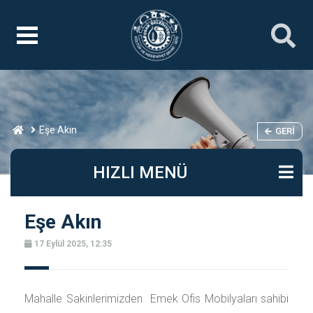
Eşe Akın
GERI
HIZLI MENÜ
Eşe Akın
17 Eylül 2025, 12:35
Mahalle Sakinlerimizden Emek Ofis Mobilyaları sahibi