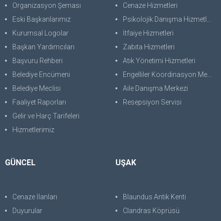
Organizasyon Şeması
Cenaze Hizmetleri
Eski Başkanlarımız
Psikolojik Danışma Hizmetleri
Kurumsal Logolar
İtfaiye Hizmetleri
Başkan Yardımcıları
Zabıta Hizmetleri
Başvuru Rehberi
Atık Yönetimi Hizmetleri
Belediye Encümeni
Engelliler Koordinasyon Merkezi
Belediye Meclisi
Aile Danışma Merkezi
Faaliyet Raporları
Resepsiyon Servisi
Gelir ve Harç Tarifeleri
Hizmetlerimiz
GÜNCEL
UŞAK
Cenaze İlanları
Blaundus Antik Kenti
Duyurular
Clandras Köprüsü