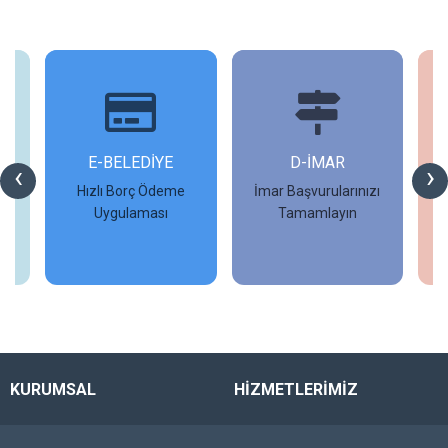
İ
E-BELEDİYE
D-İMAR
İ
‹
›
Hızlı Borç Ödeme
İmar Başvurularınızı
Uygulaması
Tamamlayın
İncele
İncele
KURUMSAL
HİZMETLERİMİZ