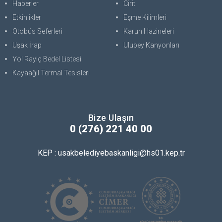
Haberler
Cirit
Etkinlikler
Eşme Kilimleri
Otobüs Seferleri
Karun Hazineleri
Uşak İrap
Ulubey Kanyonları
Yol Rayiç Bedel Listesi
Kayaağıl Termal Tesisleri
Bize Ulaşın
0 (276) 221 40 00
KEP : usakbelediyebaskanligi@hs01.kep.tr