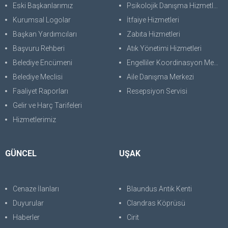
Eski Başkanlarımız
Psikolojik Danışma Hizmetleri
Kurumsal Logolar
İtfaiye Hizmetleri
Başkan Yardımcıları
Zabıta Hizmetleri
Başvuru Rehberi
Atık Yönetimi Hizmetleri
Belediye Encümeni
Engelliler Koordinasyon Merkezi
Belediye Meclisi
Aile Danışma Merkezi
Faaliyet Raporları
Resepsiyon Servisi
Gelir ve Harç Tarifeleri
Hizmetlerimiz
GÜNCEL
UŞAK
Cenaze İlanları
Blaundus Antik Kenti
Duyurular
Clandras Köprüsü
Haberler
Cirit