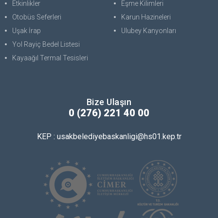
Etkinlikler
Eşme Kilimleri
Otobüs Seferleri
Karun Hazineleri
Uşak İrap
Ulubey Kanyonları
Yol Rayiç Bedel Listesi
Kayaağıl Termal Tesisleri
Bize Ulaşın
0 (276) 221 40 00
KEP : usakbelediyebaskanligi@hs01.kep.tr