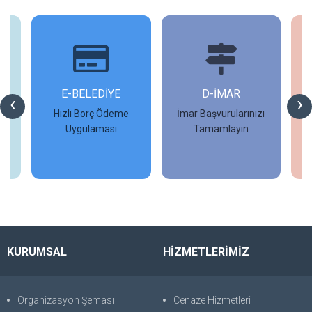
İ
E-BELEDİYE
D-İMAR
İ
‹
›
Hızlı Borç Ödeme
İmar Başvurularınızı
Uygulaması
Tamamlayın
İncele
İncele
KURUMSAL
HİZMETLERİMİZ
Organizasyon Şeması
Cenaze Hizmetleri