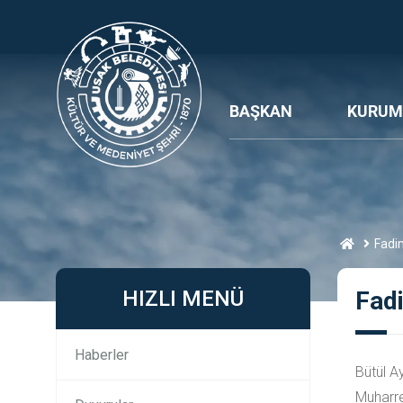
BAŞKAN
KURUM
Fadi
HIZLI MENÜ
Fad
Haberler
Bütül A
Muharre