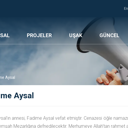
En
SAL
PROJELER
UŞAK
GÜNCEL
me Aysal
ime Aysal
ysal'ın annesi, Fadime Aysal vefat etmiştir. Cenazesi öğle nam
mşah Mezarlığına defnedilecektir. Merhumeye Allah'tan rahmet aile