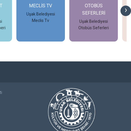
T
MECLİS TV
OTOBÜS
›
SEFERLERİ
Uşak Belediyesi
Meclis Tv
i
Uşak Belediyesi
eri
Otobüs Seferleri
İncele
İncele
ti