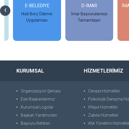
Rİ
E-BELEDİYE
D-İMAR
İM
‹
Hızlı Borç Ödeme
İmar Başvurularınızı
Uygulaması
Tamamlayın
İncele
İncele
KURUMSAL
HİZMETLERİMİZ
Organizasyon Şeması
Cenaze Hizmetleri
Eski Başkanlarımız
Psikolojik Danışma Hiz
Kurumsal Logolar
İtfaiye Hizmetleri
Başkan Yardımcıları
Zabıta Hizmetleri
Başvuru Rehberi
Atık Yönetimi Hizmetler