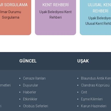
AR SORGULAMA
KENT REHBERİ
ULUSAL KEN
REHBERİ
İmar Durumu
Uşak Belediyesi Kent
Sorgulama
Rehberi
Uşak Belediyes
Ulusal Kent Rehb
İncele
İncele
İncele
GÜNCEL
UŞAK
Cenaze İlanları
Blaundus Antik Ken
metleri
Duyurular
Clandras Köprüsü
Haberler
Cirit
Etkinlikler
Eşme Kilimleri
i
Otobüs Seferleri
Karun Hazineleri