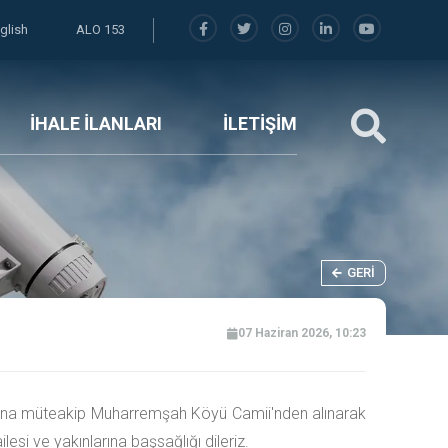
glish
ALO 153
İHALE İLANLARI
İLETİŞİM
GERI
07 Haziran 2026, 10:23
azına müteakip Muharremşah Köyü Camii'nden alınarak
si ve yakınlarına başsağlığı dileriz.