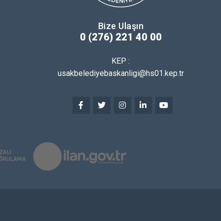
Bize Ulaşın
0 (276) 221 40 00
KEP :
usakbelediyebaskanligi@hs01.kep.tr