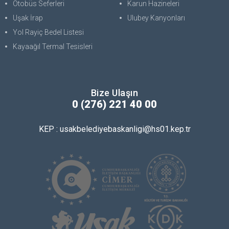
Otobüs Seferleri
Karun Hazineleri
Uşak İrap
Ulubey Kanyonları
Yol Rayiç Bedel Listesi
Kayaağıl Termal Tesisleri
Bize Ulaşın
0 (276) 221 40 00
KEP : usakbelediyebaskanligi@hs01.kep.tr