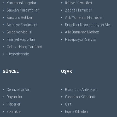
Kurumsal Logolar
İtfaiye Hizmetleri
Başkan Yardımcıları
Zabıta Hizmetleri
Başvuru Rehberi
Atık Yönetimi Hizmetleri
Belediye Encümeni
Engelliler Koordinasyon Merkezi
Belediye Meclisi
Aile Danışma Merkezi
Faaliyet Raporları
Resepsiyon Servisi
Gelir ve Harç Tarifeleri
Hizmetlerimiz
GÜNCEL
UŞAK
Cenaze İlanları
Blaundus Antik Kenti
Duyurular
Clandras Köprüsü
Haberler
Cirit
Etkinlikler
Eşme Kilimleri