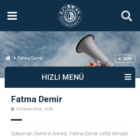
Fatma Demir
GERI
HIZLI MENÜ
Fatma Demir
12 Kasım 2024, 14:26
Süleyman Demir'in Annesi, Fatma Demir vefat etmiştir.