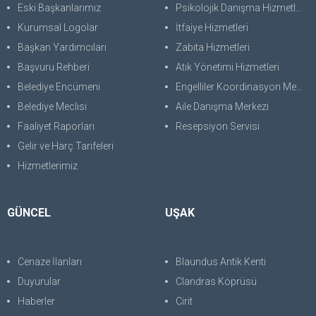
Eski Başkanlarımız
Psikolojik Danışma Hizmetleri
Kurumsal Logolar
İtfaiye Hizmetleri
Başkan Yardımcıları
Zabıta Hizmetleri
Başvuru Rehberi
Atık Yönetimi Hizmetleri
Belediye Encümeni
Engelliler Koordinasyon Merkezi
Belediye Meclisi
Aile Danışma Merkezi
Faaliyet Raporları
Resepsiyon Servisi
Gelir ve Harç Tarifeleri
Hizmetlerimiz
GÜNCEL
UŞAK
Cenaze İlanları
Blaundus Antik Kenti
Duyurular
Clandras Köprüsü
Haberler
Cirit