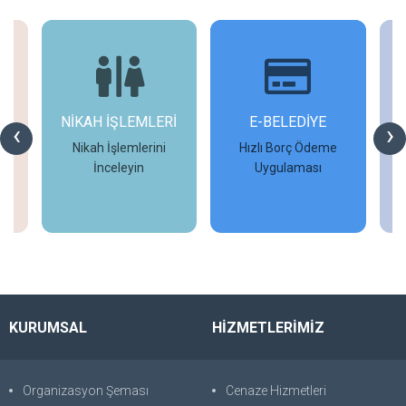
NİKAH İŞLEMLERİ
E-BELEDİYE
‹
›
Nikah İşlemlerini
Hızlı Borç Ödeme
İ
İnceleyin
Uygulaması
İncele
İncele
KURUMSAL
HİZMETLERİMİZ
Organizasyon Şeması
Cenaze Hizmetleri