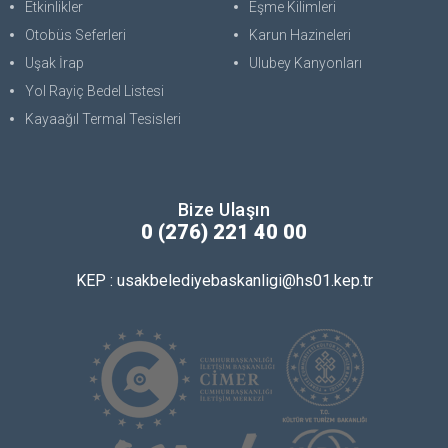
Etkinlikler
Eşme Kilimleri
Otobüs Seferleri
Karun Hazineleri
Uşak İrap
Ulubey Kanyonları
Yol Rayiç Bedel Listesi
Kayaağıl Termal Tesisleri
Bize Ulaşın
0 (276) 221 40 00
KEP : usakbelediyebaskanligi@hs01.kep.tr