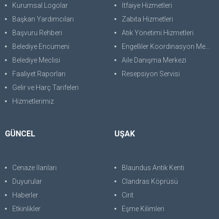
Kurumsal Logolar
İtfaiye Hizmetleri
Başkan Yardımcıları
Zabıta Hizmetleri
Başvuru Rehberi
Atık Yönetimi Hizmetleri
Belediye Encümeni
Engelliler Koordinasyon Merkezi
Belediye Meclisi
Aile Danışma Merkezi
Faaliyet Raporları
Resepsiyon Servisi
Gelir ve Harç Tarifeleri
Hizmetlerimiz
GÜNCEL
UŞAK
Cenaze İlanları
Blaundus Antik Kenti
Duyurular
Clandras Köprüsü
Haberler
Cirit
Etkinlikler
Eşme Kilimleri