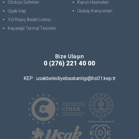
Otobüs Seferleri
Karun Hazineleri
Uşak İrap
Ulubey Kanyonları
Yol Rayiç Bedel Listesi
Kayaağıl Termal Tesisleri
Bize Ulaşın
0 (276) 221 40 00
KEP : usakbelediyebaskanligi@hs01.kep.tr