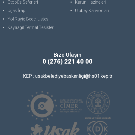
Otobüs Seferleri
Karun Hazineleri
Uşak İrap
Ulubey Kanyonları
Yol Rayiç Bedel Listesi
Kayaağıl Termal Tesisleri
Bize Ulaşın
0 (276) 221 40 00
KEP : usakbelediyebaskanligi@hs01.kep.tr