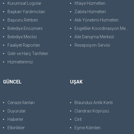
Kurumsal Logolar
İtfaiye Hizmetleri
Başkan Yardımcıları
Zabıta Hizmetleri
Başvuru Rehberi
Atık Yönetimi Hizmetleri
Belediye Encümeni
Engelliler Koordinasyon Merkezi
Belediye Meclisi
Aile Danışma Merkezi
Faaliyet Raporları
Resepsiyon Servisi
Gelir ve Harç Tarifeleri
Hizmetlerimiz
GÜNCEL
UŞAK
Cenaze İlanları
Blaundus Antik Kenti
Duyurular
Clandras Köprüsü
Haberler
Cirit
Etkinlikler
Eşme Kilimleri