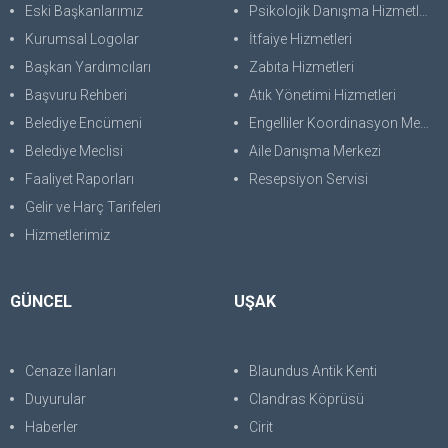
Eski Başkanlarımız
Psikolojik Danışma Hizmetleri
Kurumsal Logolar
İtfaiye Hizmetleri
Başkan Yardımcıları
Zabıta Hizmetleri
Başvuru Rehberi
Atık Yönetimi Hizmetleri
Belediye Encümeni
Engelliler Koordinasyon Merkezi
Belediye Meclisi
Aile Danışma Merkezi
Faaliyet Raporları
Resepsiyon Servisi
Gelir ve Harç Tarifeleri
Hizmetlerimiz
GÜNCEL
UŞAK
Cenaze İlanları
Blaundus Antik Kenti
Duyurular
Clandras Köprüsü
Haberler
Cirit