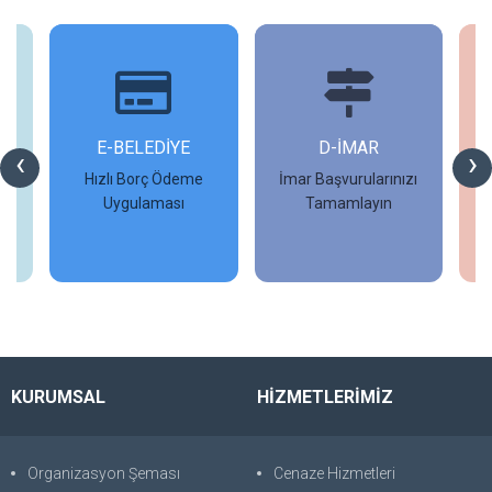
İ
E-BELEDİYE
D-İMAR
İ
‹
›
Hızlı Borç Ödeme
İmar Başvurularınızı
Uygulaması
Tamamlayın
İncele
İncele
KURUMSAL
HİZMETLERİMİZ
Organizasyon Şeması
Cenaze Hizmetleri