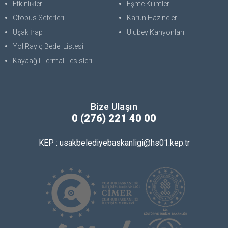
Etkinlikler
Eşme Kilimleri
Otobüs Seferleri
Karun Hazineleri
Uşak İrap
Ulubey Kanyonları
Yol Rayiç Bedel Listesi
Kayaağıl Termal Tesisleri
Bize Ulaşın
0 (276) 221 40 00
KEP : usakbelediyebaskanligi@hs01.kep.tr