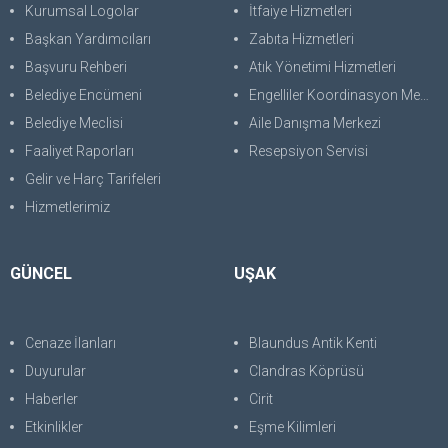
Kurumsal Logolar
İtfaiye Hizmetleri
Başkan Yardımcıları
Zabıta Hizmetleri
Başvuru Rehberi
Atık Yönetimi Hizmetleri
Belediye Encümeni
Engelliler Koordinasyon Merkezi
Belediye Meclisi
Aile Danışma Merkezi
Faaliyet Raporları
Resepsiyon Servisi
Gelir ve Harç Tarifeleri
Hizmetlerimiz
GÜNCEL
UŞAK
Cenaze İlanları
Blaundus Antik Kenti
Duyurular
Clandras Köprüsü
Haberler
Cirit
Etkinlikler
Eşme Kilimleri