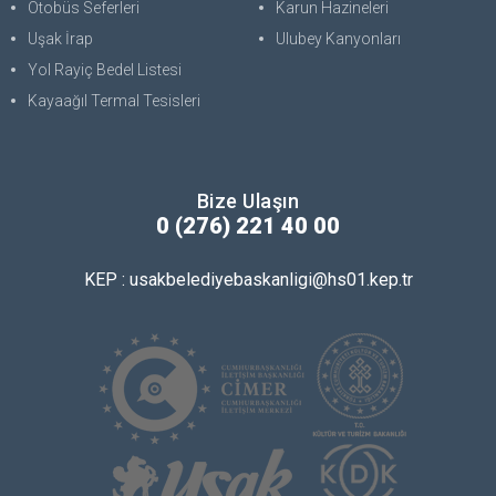
Otobüs Seferleri
Karun Hazineleri
Uşak İrap
Ulubey Kanyonları
Yol Rayiç Bedel Listesi
Kayaağıl Termal Tesisleri
Bize Ulaşın
0 (276) 221 40 00
KEP : usakbelediyebaskanligi@hs01.kep.tr