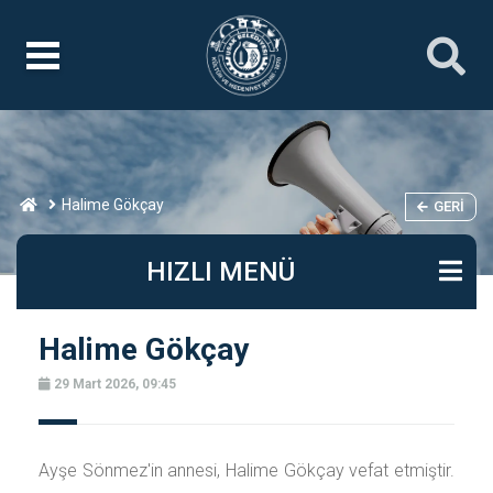
Halime Gökçay
GERI
HIZLI MENÜ
Halime Gökçay
29 Mart 2026, 09:45
Ayşe Sönmez'in annesi, Halime Gökçay vefat etmiştir.