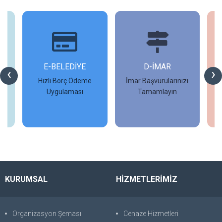
İ
E-BELEDİYE
D-İMAR
İ
‹
›
Hızlı Borç Ödeme
İmar Başvurularınızı
Uygulaması
Tamamlayın
İncele
İncele
KURUMSAL
HİZMETLERİMİZ
Organizasyon Şeması
Cenaze Hizmetleri