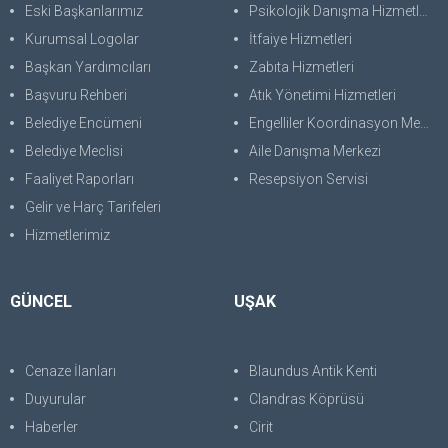
Eski Başkanlarımız
Psikolojik Danışma Hizmetleri
Kurumsal Logolar
İtfaiye Hizmetleri
Başkan Yardımcıları
Zabıta Hizmetleri
Başvuru Rehberi
Atık Yönetimi Hizmetleri
Belediye Encümeni
Engelliler Koordinasyon Merkezi
Belediye Meclisi
Aile Danışma Merkezi
Faaliyet Raporları
Resepsiyon Servisi
Gelir ve Harç Tarifeleri
Hizmetlerimiz
GÜNCEL
UŞAK
Cenaze İlanları
Blaundus Antik Kenti
Duyurular
Clandras Köprüsü
Haberler
Cirit