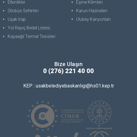
Etkinlikler
Eşme Kilimleri
Otobüs Seferleri
Karun Hazineleri
Uşak İrap
Ulubey Kanyonları
Yol Rayiç Bedel Listesi
Kayaağıl Termal Tesisleri
Bize Ulaşın
0 (276) 221 40 00
KEP : usakbelediyebaskanligi@hs01.kep.tr