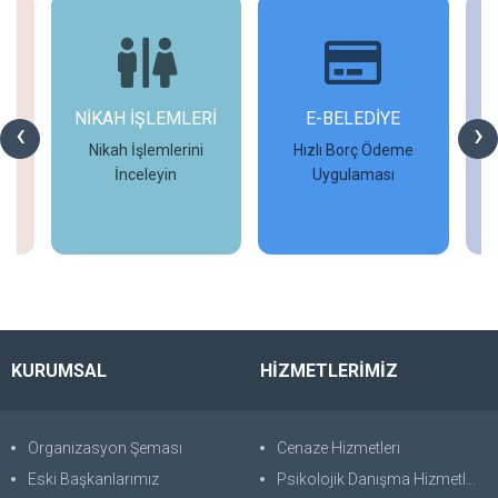
NİKAH İŞLEMLERİ
E-BELEDİYE
‹
›
Nikah İşlemlerini
Hızlı Borç Ödeme
İ
İnceleyin
Uygulaması
İncele
İncele
KURUMSAL
HİZMETLERİMİZ
Organizasyon Şeması
Cenaze Hizmetleri
Eski Başkanlarımız
Psikolojik Danışma Hizmetleri