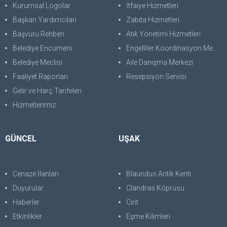
Kurumsal Logolar
İtfaiye Hizmetleri
Başkan Yardımcıları
Zabıta Hizmetleri
Başvuru Rehberi
Atık Yönetimi Hizmetleri
Belediye Encümeni
Engelliler Koordinasyon Merkezi
Belediye Meclisi
Aile Danışma Merkezi
Faaliyet Raporları
Resepsiyon Servisi
Gelir ve Harç Tarifeleri
Hizmetlerimiz
GÜNCEL
UŞAK
Cenaze İlanları
Blaundus Antik Kenti
Duyurular
Clandras Köprüsü
Haberler
Cirit
Etkinlikler
Eşme Kilimleri