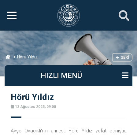
Hörü Yıldız
GERI
HIZLI MENÜ
Hörü Yıldız
13 Ağustos 2025, 09:00
Ayşe Ovacıklı'nın annesi, Hörü Yıldız vefat etmiştir.