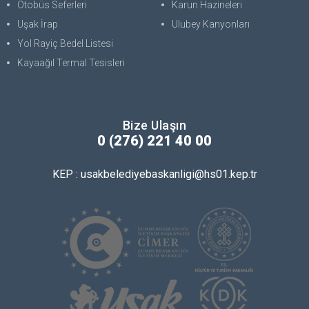
Otobüs Seferleri
Karun Hazineleri
Uşak İrap
Ulubey Kanyonları
Yol Rayiç Bedel Listesi
Kayaağıl Termal Tesisleri
Bize Ulaşın
0 (276) 221 40 00
KEP : usakbelediyebaskanligi@hs01.kep.tr