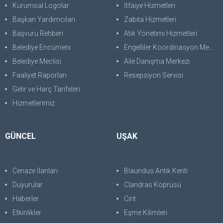
Kurumsal Logolar
İtfaiye Hizmetleri
Başkan Yardımcıları
Zabıta Hizmetleri
Başvuru Rehberi
Atık Yönetimi Hizmetleri
Belediye Encümeni
Engelliler Koordinasyon Merkezi
Belediye Meclisi
Aile Danışma Merkezi
Faaliyet Raporları
Resepsiyon Servisi
Gelir ve Harç Tarifeleri
Hizmetlerimiz
GÜNCEL
UŞAK
Cenaze İlanları
Blaundus Antik Kenti
Duyurular
Clandras Köprüsü
Haberler
Cirit
Etkinlikler
Eşme Kilimleri