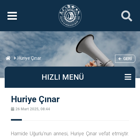
Huriye Çınar
GERI
HIZLI MENÜ
Huriye Çınar
26 Mart 2025, 08:44
Hamide Uğurlu'nun annesi, Huriye Çınar vefat etmiştir.