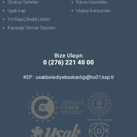
Otobüs Seferleri
Karun Hazineleri
Uşak İrap
Ulubey Kanyonları
Yol Rayiç Bedel Listesi
Kayaağıl Termal Tesisleri
Bize Ulaşın
0 (276) 221 40 00
KEP : usakbelediyebaskanligi@hs01.kep.tr