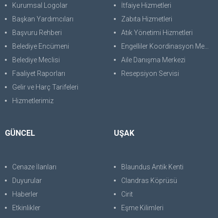
Kurumsal Logolar
İtfaiye Hizmetleri
Başkan Yardımcıları
Zabıta Hizmetleri
Başvuru Rehberi
Atık Yönetimi Hizmetleri
Belediye Encümeni
Engelliler Koordinasyon Merkezi
Belediye Meclisi
Aile Danışma Merkezi
Faaliyet Raporları
Resepsiyon Servisi
Gelir ve Harç Tarifeleri
Hizmetlerimiz
GÜNCEL
UŞAK
Cenaze İlanları
Blaundus Antik Kenti
Duyurular
Clandras Köprüsü
Haberler
Cirit
Etkinlikler
Eşme Kilimleri