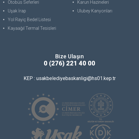
Otobüs Seferleri
Karun Hazineleri
Uşak İrap
Ulubey Kanyonları
Yol Rayiç Bedel Listesi
Kayaağıl Termal Tesisleri
Bize Ulaşın
0 (276) 221 40 00
KEP : usakbelediyebaskanligi@hs01.kep.tr