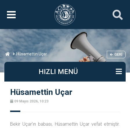
Hüsamettin Uçar
GERI
HIZLI MENÜ
Hüsamettin Uçar
09 Mayıs 2026, 10:23
Bekir Uçar'ın babası, Hüsamettin Uçar vefat etmiştir.