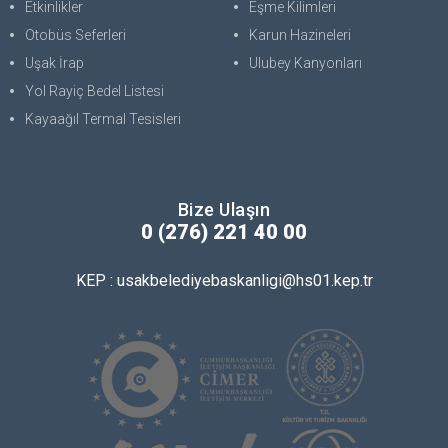
Etkinlikler
Eşme Kilimleri
Otobüs Seferleri
Karun Hazineleri
Uşak İrap
Ulubey Kanyonları
Yol Rayiç Bedel Listesi
Kayaağıl Termal Tesisleri
Bize Ulaşın
0 (276) 221 40 00
KEP : usakbelediyebaskanligi@hs01.kep.tr