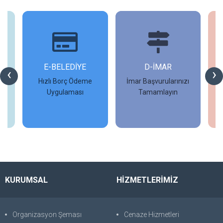
İ
E-BELEDİYE
D-İMAR
İ
‹
›
Hızlı Borç Ödeme
İmar Başvurularınızı
Uygulaması
Tamamlayın
İncele
İncele
KURUMSAL
HİZMETLERİMİZ
Organizasyon Şeması
Cenaze Hizmetleri