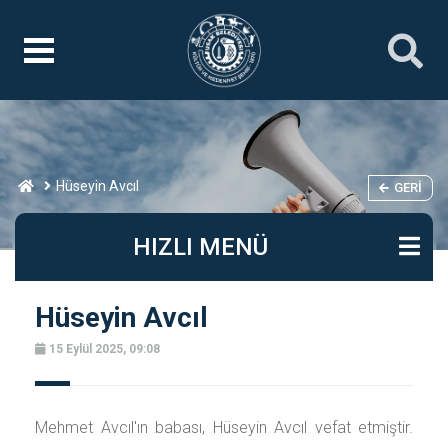
Hüseyin Avcıl
GERI
HIZLI MENÜ
Hüseyin Avcıl
15 Eylül 2025, 09:08
Mehmet Avcıl'ın babası, Hüseyin Avcıl vefat etmiştir.