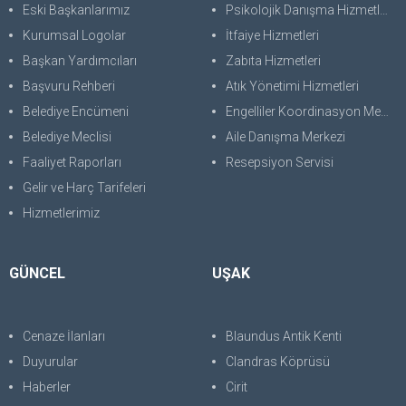
Eski Başkanlarımız
Psikolojik Danışma Hizmetleri
Kurumsal Logolar
İtfaiye Hizmetleri
Başkan Yardımcıları
Zabıta Hizmetleri
Başvuru Rehberi
Atık Yönetimi Hizmetleri
Belediye Encümeni
Engelliler Koordinasyon Merkezi
Belediye Meclisi
Aile Danışma Merkezi
Faaliyet Raporları
Resepsiyon Servisi
Gelir ve Harç Tarifeleri
Hizmetlerimiz
GÜNCEL
UŞAK
Cenaze İlanları
Blaundus Antik Kenti
Duyurular
Clandras Köprüsü
Haberler
Cirit