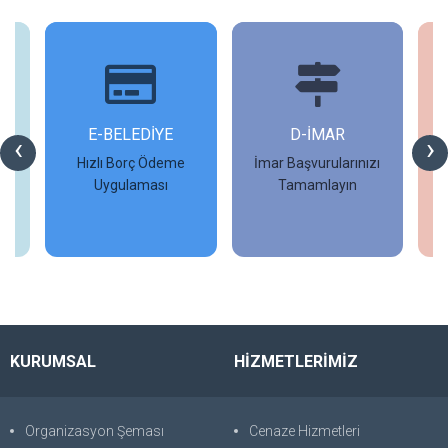
İ
E-BELEDİYE
D-İMAR
İ
‹
›
Hızlı Borç Ödeme
İmar Başvurularınızı
Uygulaması
Tamamlayın
İncele
İncele
KURUMSAL
HİZMETLERİMİZ
Organizasyon Şeması
Cenaze Hizmetleri