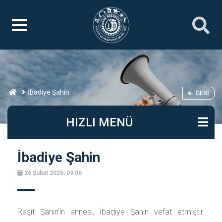
İbadiye Şahin
GERI
HIZLI MENÜ
İbadiye Şahin
26 Şubat 2026, 09:06
Raşit Şahin'in annesi, İbadiye Şahin vefat etmiştir.