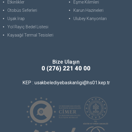
Etkinlikler
Eşme Kilimleri
Otobüs Seferleri
Karun Hazineleri
Uşak İrap
Ulubey Kanyonları
Yol Rayiç Bedel Listesi
Kayaağıl Termal Tesisleri
Bize Ulaşın
0 (276) 221 40 00
KEP : usakbelediyebaskanligi@hs01.kep.tr