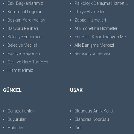
Eski Başkanlarımız
Psikolojik Danışma Hizmetleri
Kurumsal Logolar
İtfaiye Hizmetleri
Başkan Yardımcıları
Zabıta Hizmetleri
Başvuru Rehberi
Atık Yönetimi Hizmetleri
Belediye Encümeni
Engelliler Koordinasyon Merkezi
Belediye Meclisi
Aile Danışma Merkezi
Faaliyet Raporları
Resepsiyon Servisi
Gelir ve Harç Tarifeleri
Hizmetlerimiz
GÜNCEL
UŞAK
Cenaze İlanları
Blaundus Antik Kenti
Duyurular
Clandras Köprüsü
Haberler
Cirit