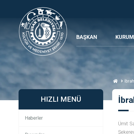
BAŞKAN
KURUM
İbra
HIZLI MENÜ
İbr
Haberler
Ümit Sa
Şekerevl