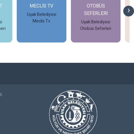
T
MECLİS TV
OTOBÜS
›
SEFERLERİ
Uşak Belediyesi
Meclis Tv
i
Uşak Belediyesi
eri
Otobüs Seferleri
İncele
İncele
ti