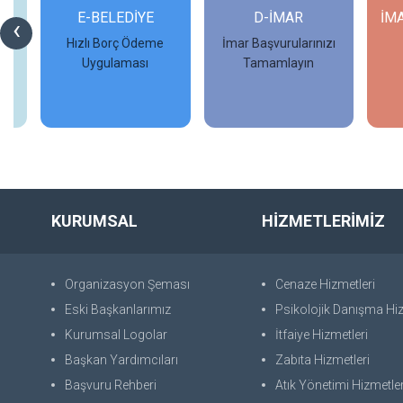
Rİ
E-BELEDİYE
D-İMAR
İM
‹
Hızlı Borç Ödeme
İmar Başvurularınızı
Uygulaması
Tamamlayın
İncele
İncele
KURUMSAL
HİZMETLERİMİZ
Organizasyon Şeması
Cenaze Hizmetleri
Eski Başkanlarımız
Psikolojik Danışma Hiz
Kurumsal Logolar
İtfaiye Hizmetleri
Başkan Yardımcıları
Zabıta Hizmetleri
Başvuru Rehberi
Atık Yönetimi Hizmetler