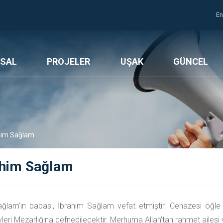
En
SAL
PROJELER
UŞAK
GÜNCEL
him Sağlam
ahim Sağlam
ğlam'ın babası, İbrahim Sağlam vefat etmiştir. Cenazesi öğle
eri Mezarlığına defnedilecektir. Merhuma Allah'tan rahmet ailesi ve