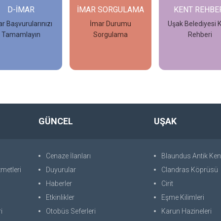
D-İMAR
İMAR SORGULAMA
KENT REHBE
r Başvurularınızı
İmar Durumu
Uşak Belediyesi 
Tamamlayın
Sorgulama
Rehberi
İncele
İncele
İncele
GÜNCEL
UŞAK
Cenaze İlanları
Blaundus Antik Ken
metleri
Duyurular
Clandras Köprüsü
Haberler
Cirit
Etkinlikler
Eşme Kilimleri
i
Otobüs Seferleri
Karun Hazineleri