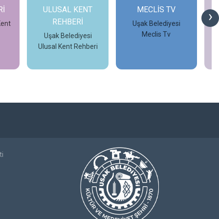
Rİ
ULUSAL KENT
MECLİS TV
›
REHBERİ
Kent
Uşak Belediyesi
Meclis Tv
Uşak Belediyesi
Ulusal Kent Rehberi
İncele
İncele
ti