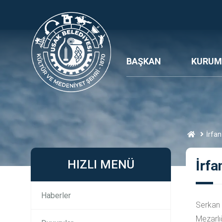
BAŞKAN
KURUM
İrfan
HIZLI MENÜ
İrfa
Haberler
Serkan 
Mezarlı