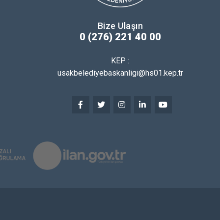
Bize Ulaşın
0 (276) 221 40 00
KEP :
usakbelediyebaskanligi@hs01.kep.tr