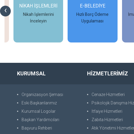
NİKAH İŞLEMLERİ
E-BELEDİYE
‹
Nikah İşlemlerini
Hızlı Borç Ödeme
İma
İnceleyin
Uygulaması
İncele
İncele
KURUMSAL
HİZMETLERİMİZ
Organizasyon Şeması
Cenaze Hizmetleri
Eski Başkanlarımız
Psikolojik Danışma Hiz
Kurumsal Logolar
İtfaiye Hizmetleri
Başkan Yardımcıları
Zabıta Hizmetleri
Başvuru Rehberi
Atık Yönetimi Hizmetler