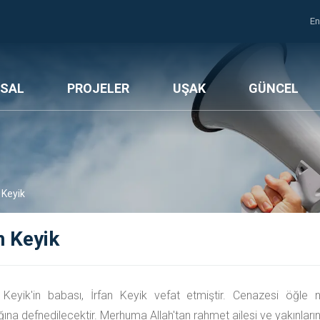
En
SAL
PROJELER
UŞAK
GÜNCEL
 Keyik
n Keyik
Keyik'in babası, İrfan Keyik vefat etmiştir. Cenazesi öğle 
ğına defnedilecektir. Merhuma Allah'tan rahmet ailesi ve yakınların