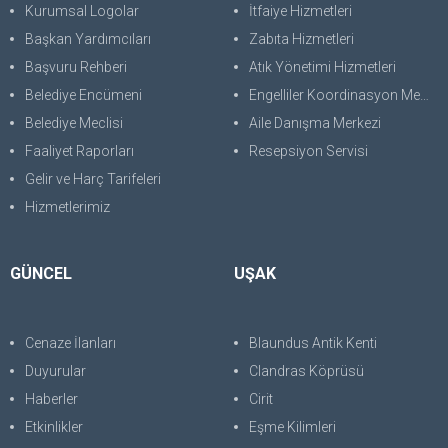
Kurumsal Logolar
İtfaiye Hizmetleri
Başkan Yardımcıları
Zabıta Hizmetleri
Başvuru Rehberi
Atık Yönetimi Hizmetleri
Belediye Encümeni
Engelliler Koordinasyon Merkezi
Belediye Meclisi
Aile Danışma Merkezi
Faaliyet Raporları
Resepsiyon Servisi
Gelir ve Harç Tarifeleri
Hizmetlerimiz
GÜNCEL
UŞAK
Cenaze İlanları
Blaundus Antik Kenti
Duyurular
Clandras Köprüsü
Haberler
Cirit
Etkinlikler
Eşme Kilimleri