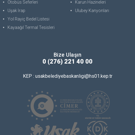
Otobüs Seferleri
Karun Hazineleri
Uşak İrap
Ulubey Kanyonları
Yol Rayiç Bedel Listesi
Kayaağıl Termal Tesisleri
Bize Ulaşın
0 (276) 221 40 00
KEP : usakbelediyebaskanligi@hs01.kep.tr