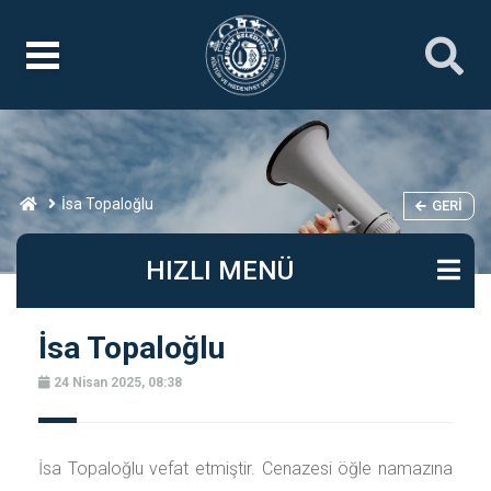
İsa Topaloğlu
GERI
HIZLI MENÜ
İsa Topaloğlu
24 Nisan 2025, 08:38
İsa Topaloğlu vefat etmiştir. Cenazesi öğle namazına