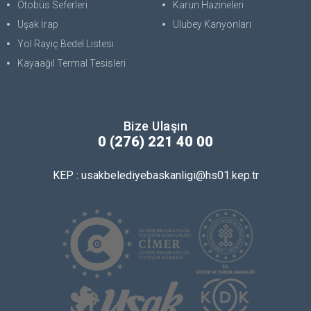
Otobüs Seferleri
Karun Hazineleri
Uşak İrap
Ulubey Kanyonları
Yol Rayiç Bedel Listesi
Kayaağıl Termal Tesisleri
Bize Ulaşın
0 (276) 221 40 00
KEP : usakbelediyebaskanligi@hs01.kep.tr