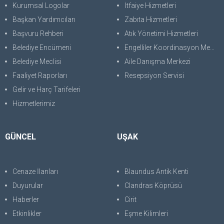
Kurumsal Logolar
İtfaiye Hizmetleri
Başkan Yardımcıları
Zabıta Hizmetleri
Başvuru Rehberi
Atık Yönetimi Hizmetleri
Belediye Encümeni
Engelliler Koordinasyon Merkezi
Belediye Meclisi
Aile Danışma Merkezi
Faaliyet Raporları
Resepsiyon Servisi
Gelir ve Harç Tarifeleri
Hizmetlerimiz
GÜNCEL
UŞAK
Cenaze İlanları
Blaundus Antik Kenti
Duyurular
Clandras Köprüsü
Haberler
Cirit
Etkinlikler
Eşme Kilimleri