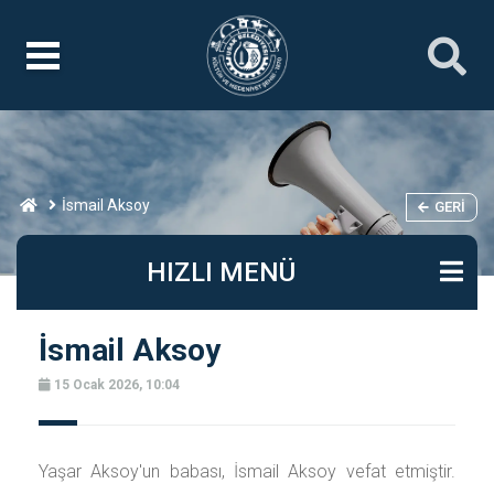
İsmail Aksoy
GERI
HIZLI MENÜ
İsmail Aksoy
15 Ocak 2026, 10:04
Yaşar Aksoy'un babası, İsmail Aksoy vefat etmiştir.