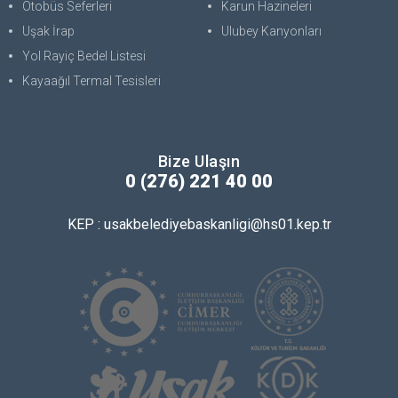
Otobüs Seferleri
Karun Hazineleri
Uşak İrap
Ulubey Kanyonları
Yol Rayiç Bedel Listesi
Kayaağıl Termal Tesisleri
Bize Ulaşın
0 (276) 221 40 00
KEP : usakbelediyebaskanligi@hs01.kep.tr