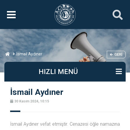
İsmail Aydıner
GERI
HIZLI MENÜ
İsmail Aydıner
30 Kasım 2024, 10:15
İsmail Aydıner vefat etmiştir. Cenazesi öğle namazına