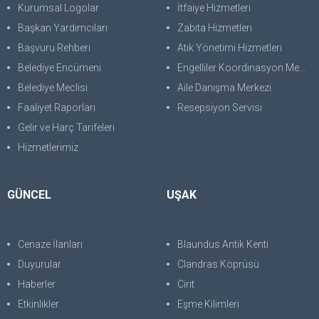
Kurumsal Logolar
İtfaiye Hizmetleri
Başkan Yardımcıları
Zabıta Hizmetleri
Başvuru Rehberi
Atık Yönetimi Hizmetleri
Belediye Encümeni
Engelliler Koordinasyon Merkezi
Belediye Meclisi
Aile Danışma Merkezi
Faaliyet Raporları
Resepsiyon Servisi
Gelir ve Harç Tarifeleri
Hizmetlerimiz
GÜNCEL
UŞAK
Cenaze İlanları
Blaundus Antik Kenti
Duyurular
Clandras Köprüsü
Haberler
Cirit
Etkinlikler
Eşme Kilimleri