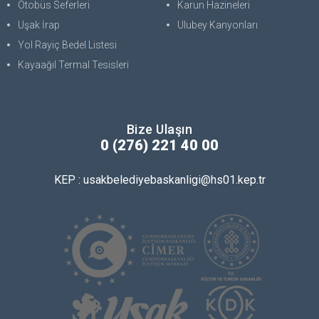
Otobüs Seferleri
Karun Hazineleri
Uşak İrap
Ulubey Kanyonları
Yol Rayiç Bedel Listesi
Kayaağıl Termal Tesisleri
Bize Ulaşın
0 (276) 221 40 00
KEP : usakbelediyebaskanligi@hs01.kep.tr