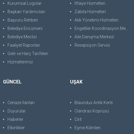
Kurumsal Logolar
İtfaiye Hizmetleri
Başkan Yardımcıları
Zabıta Hizmetleri
Başvuru Rehberi
Atık Yönetimi Hizmetleri
Belediye Encümeni
Engelliler Koordinasyon Merkezi
Belediye Meclisi
Aile Danışma Merkezi
Faaliyet Raporları
Resepsiyon Servisi
Gelir ve Harç Tarifeleri
Hizmetlerimiz
GÜNCEL
UŞAK
Cenaze İlanları
Blaundus Antik Kenti
Duyurular
Clandras Köprüsü
Haberler
Cirit
Etkinlikler
Eşme Kilimleri