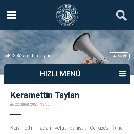
Keramettin Taylan
GERI
HIZLI MENÜ
Keramettin Taylan
22 Şubat 2025, 13:50
Keramettin Taylan vefat etmiştir. Cenazesi İkindi