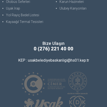
Otobüs Seferleri
Karun Hazineleri
Uşak İrap
Ulubey Kanyonları
Yol Rayiç Bedel Listesi
Kayaağıl Termal Tesisleri
Bize Ulaşın
0 (276) 221 40 00
KEP : usakbelediyebaskanligi@hs01.kep.tr