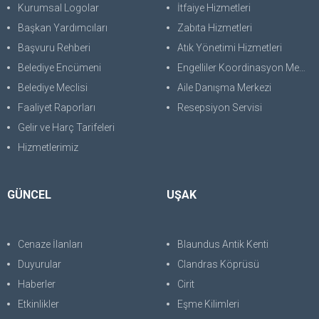
Kurumsal Logolar
İtfaiye Hizmetleri
Başkan Yardımcıları
Zabıta Hizmetleri
Başvuru Rehberi
Atık Yönetimi Hizmetleri
Belediye Encümeni
Engelliler Koordinasyon Merkezi
Belediye Meclisi
Aile Danışma Merkezi
Faaliyet Raporları
Resepsiyon Servisi
Gelir ve Harç Tarifeleri
Hizmetlerimiz
GÜNCEL
UŞAK
Cenaze İlanları
Blaundus Antik Kenti
Duyurular
Clandras Köprüsü
Haberler
Cirit
Etkinlikler
Eşme Kilimleri