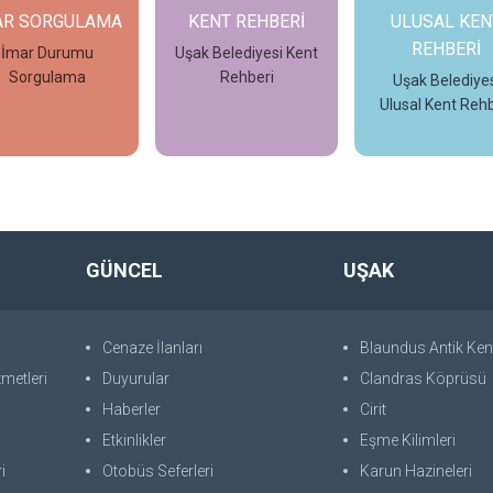
AR SORGULAMA
KENT REHBERİ
ULUSAL KEN
REHBERİ
İmar Durumu
Uşak Belediyesi Kent
Sorgulama
Rehberi
Uşak Belediyes
Ulusal Kent Rehb
İncele
İncele
İncele
GÜNCEL
UŞAK
Cenaze İlanları
Blaundus Antik Ken
metleri
Duyurular
Clandras Köprüsü
Haberler
Cirit
Etkinlikler
Eşme Kilimleri
i
Otobüs Seferleri
Karun Hazineleri