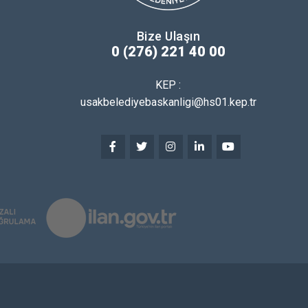
Bize Ulaşın
0 (276) 221 40 00
KEP :
usakbelediyebaskanligi@hs01.kep.tr