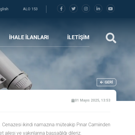
glish
ALO 153
İHALE İLANLARI
İLETİŞİM
GERI
01 Mayıs 2025, 13:53
r. Cenazesi ikindi namazına müteakip Pınar Camiinden
ailesi ve yakınlarına başsağlığı dileriz.