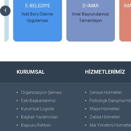
Rİ
E-BELEDİYE
D-İMAR
İM
‹
Hızlı Borç Ödeme
İmar Başvurularınızı
Uygulaması
Tamamlayın
İncele
İncele
KURUMSAL
HİZMETLERİMİZ
Organizasyon Şeması
Cenaze Hizmetleri
Eski Başkanlarımız
Psikolojik Danışma Hiz
Kurumsal Logolar
İtfaiye Hizmetleri
Başkan Yardımcıları
Zabıta Hizmetleri
Başvuru Rehberi
Atık Yönetimi Hizmetler