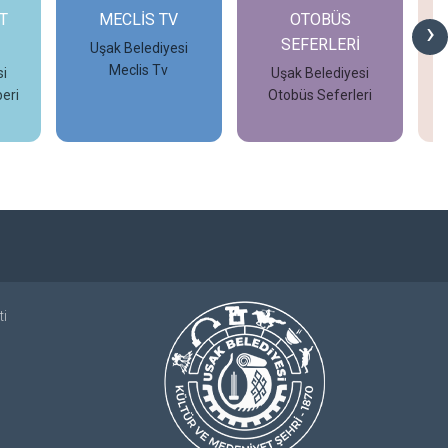
T
MECLİS TV
OTOBÜS
›
SEFERLERİ
Uşak Belediyesi
Meclis Tv
i
Uşak Belediyesi
eri
Otobüs Seferleri
İncele
İncele
ti