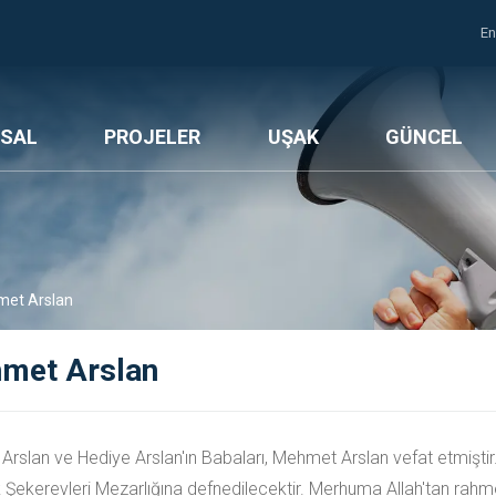
En
SAL
PROJELER
UŞAK
GÜNCEL
et Arslan
met Arslan
rslan ve Hediye Arslan'ın Babaları, Mehmet Arslan vefat etmişti
 Şekerevleri Mezarlığına defnedilecektir. Merhuma Allah'tan rahmet 