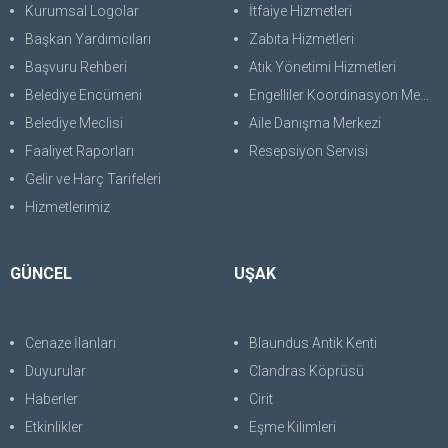
Kurumsal Logolar
İtfaiye Hizmetleri
Başkan Yardımcıları
Zabıta Hizmetleri
Başvuru Rehberi
Atık Yönetimi Hizmetleri
Belediye Encümeni
Engelliler Koordinasyon Merkezi
Belediye Meclisi
Aile Danışma Merkezi
Faaliyet Raporları
Resepsiyon Servisi
Gelir ve Harç Tarifeleri
Hizmetlerimiz
GÜNCEL
UŞAK
Cenaze İlanları
Blaundus Antik Kenti
Duyurular
Clandras Köprüsü
Haberler
Cirit
Etkinlikler
Eşme Kilimleri