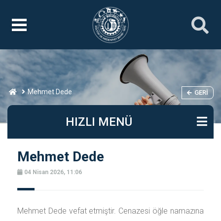
Mehmet Dede
GERI
HIZLI MENÜ
Mehmet Dede
04 Nisan 2026, 11:06
Mehmet Dede vefat etmiştir. Cenazesi öğle namazına