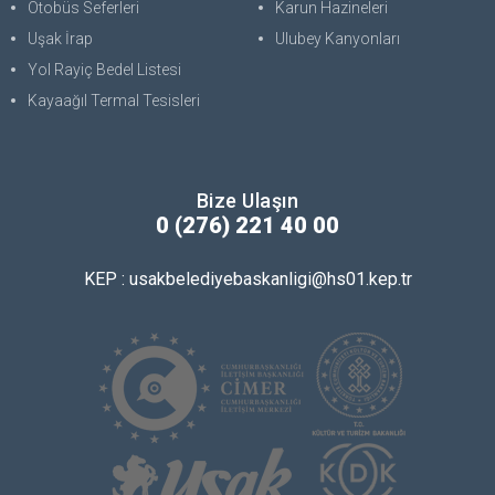
Otobüs Seferleri
Karun Hazineleri
Uşak İrap
Ulubey Kanyonları
Yol Rayiç Bedel Listesi
Kayaağıl Termal Tesisleri
Bize Ulaşın
0 (276) 221 40 00
KEP : usakbelediyebaskanligi@hs01.kep.tr