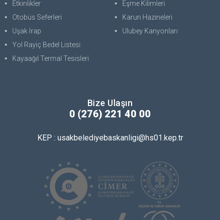
Etkinlikler
Eşme Kilimleri
Otobüs Seferleri
Karun Hazineleri
Uşak İrap
Ulubey Kanyonları
Yol Rayiç Bedel Listesi
Kayaağıl Termal Tesisleri
Bize Ulaşın
0 (276) 221 40 00
KEP : usakbelediyebaskanligi@hs01.kep.tr