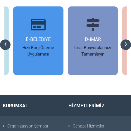
İ
E-BELEDİYE
D-İMAR
İ
‹
›
Hızlı Borç Ödeme
İmar Başvurularınızı
Uygulaması
Tamamlayın
İncele
İncele
KURUMSAL
HİZMETLERİMİZ
Organizasyon Şeması
Cenaze Hizmetleri