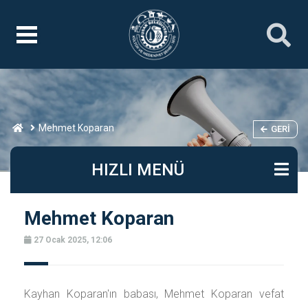
Mehmet Koparan
GERI
HIZLI MENÜ
Mehmet Koparan
27 Ocak 2025, 12:06
Kayhan Koparan'ın babası, Mehmet Koparan vefat