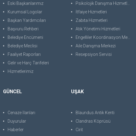
Eski Başkanlarımız
Psikolojik Danışma Hizmetleri
Kurumsal Logolar
İtfaiye Hizmetleri
Başkan Yardımcıları
Zabıta Hizmetleri
Başvuru Rehberi
Atık Yönetimi Hizmetleri
Belediye Encümeni
Engelliler Koordinasyon Merkezi
Belediye Meclisi
Aile Danışma Merkezi
Faaliyet Raporları
Resepsiyon Servisi
Gelir ve Harç Tarifeleri
Hizmetlerimiz
GÜNCEL
UŞAK
Cenaze İlanları
Blaundus Antik Kenti
Duyurular
Clandras Köprüsü
Haberler
Cirit