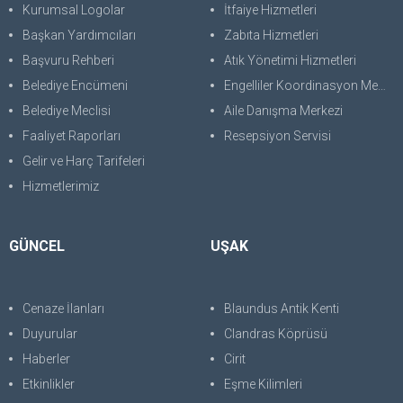
Kurumsal Logolar
İtfaiye Hizmetleri
Başkan Yardımcıları
Zabıta Hizmetleri
Başvuru Rehberi
Atık Yönetimi Hizmetleri
Belediye Encümeni
Engelliler Koordinasyon Merkezi
Belediye Meclisi
Aile Danışma Merkezi
Faaliyet Raporları
Resepsiyon Servisi
Gelir ve Harç Tarifeleri
Hizmetlerimiz
GÜNCEL
UŞAK
Cenaze İlanları
Blaundus Antik Kenti
Duyurular
Clandras Köprüsü
Haberler
Cirit
Etkinlikler
Eşme Kilimleri