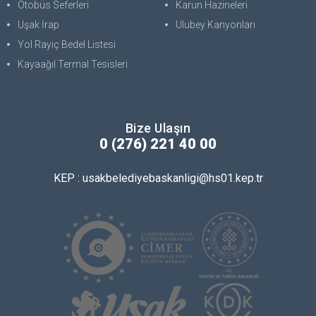
Otobüs Seferleri
Karun Hazineleri
Uşak İrap
Ulubey Kanyonları
Yol Rayiç Bedel Listesi
Kayaağıl Termal Tesisleri
Bize Ulaşın
0 (276) 221 40 00
KEP : usakbelediyebaskanligi@hs01.kep.tr