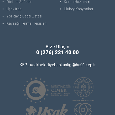
Otobüs Seferleri
Karun Hazineleri
Uşak İrap
Ulubey Kanyonları
Yol Rayiç Bedel Listesi
Kayaağıl Termal Tesisleri
Bize Ulaşın
0 (276) 221 40 00
KEP : usakbelediyebaskanligi@hs01.kep.tr