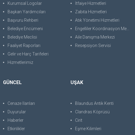
Kurumsal Logolar
İtfaiye Hizmetleri
Başkan Yardımcıları
Zabıta Hizmetleri
Başvuru Rehberi
Atık Yönetimi Hizmetleri
Belediye Encümeni
Engelliler Koordinasyon Merkezi
Belediye Meclisi
Aile Danışma Merkezi
Faaliyet Raporları
Resepsiyon Servisi
Gelir ve Harç Tarifeleri
Hizmetlerimiz
GÜNCEL
UŞAK
Cenaze İlanları
Blaundus Antik Kenti
Duyurular
Clandras Köprüsü
Haberler
Cirit
Etkinlikler
Eşme Kilimleri