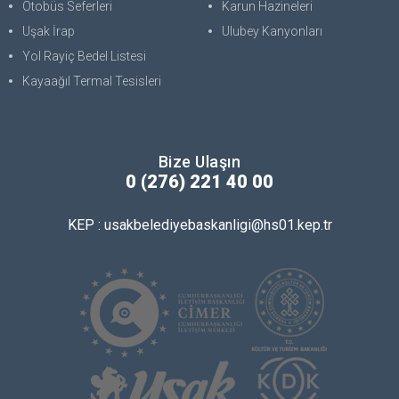
Otobüs Seferleri
Karun Hazineleri
Uşak İrap
Ulubey Kanyonları
Yol Rayiç Bedel Listesi
Kayaağıl Termal Tesisleri
Bize Ulaşın
0 (276) 221 40 00
KEP : usakbelediyebaskanligi@hs01.kep.tr