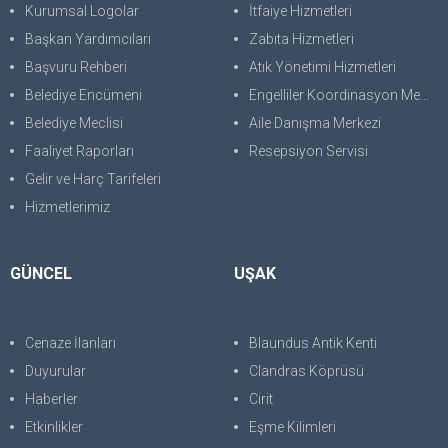
Kurumsal Logolar
İtfaiye Hizmetleri
Başkan Yardımcıları
Zabıta Hizmetleri
Başvuru Rehberi
Atık Yönetimi Hizmetleri
Belediye Encümeni
Engelliler Koordinasyon Merkezi
Belediye Meclisi
Aile Danışma Merkezi
Faaliyet Raporları
Resepsiyon Servisi
Gelir ve Harç Tarifeleri
Hizmetlerimiz
GÜNCEL
UŞAK
Cenaze İlanları
Blaundus Antik Kenti
Duyurular
Clandras Köprüsü
Haberler
Cirit
Etkinlikler
Eşme Kilimleri