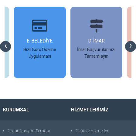
İ
E-BELEDİYE
D-İMAR
İ
‹
›
Hızlı Borç Ödeme
İmar Başvurularınızı
Uygulaması
Tamamlayın
İncele
İncele
KURUMSAL
HİZMETLERİMİZ
Organizasyon Şeması
Cenaze Hizmetleri