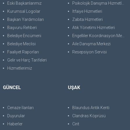
Eski Başkanlarımız
Psikolojik Danışma Hizmetleri
Kurumsal Logolar
İtfaiye Hizmetleri
Başkan Yardımcıları
Zabıta Hizmetleri
Başvuru Rehberi
Atık Yönetimi Hizmetleri
Belediye Encümeni
Engelliler Koordinasyon Merkezi
Belediye Meclisi
Aile Danışma Merkezi
Faaliyet Raporları
Resepsiyon Servisi
Gelir ve Harç Tarifeleri
Hizmetlerimiz
GÜNCEL
UŞAK
Cenaze İlanları
Blaundus Antik Kenti
Duyurular
Clandras Köprüsü
Haberler
Cirit