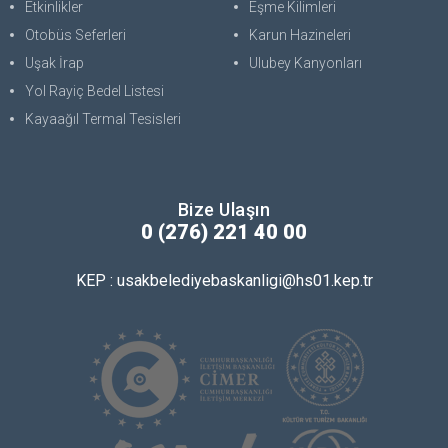
Etkinlikler
Eşme Kilimleri
Otobüs Seferleri
Karun Hazineleri
Uşak İrap
Ulubey Kanyonları
Yol Rayiç Bedel Listesi
Kayaağıl Termal Tesisleri
Bize Ulaşın
0 (276) 221 40 00
KEP : usakbelediyebaskanligi@hs01.kep.tr