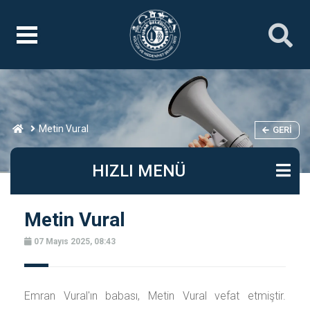
Metin Vural
GERI
HIZLI MENÜ
Metin Vural
07 Mayıs 2025, 08:43
Emran Vural'ın babası, Metin Vural vefat etmiştir.