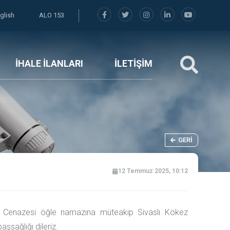
glish
ALO 153
İHALE İLANLARI
İLETİŞİM
GERI
12 Temmuz 2025, 10:12
. Cenazesi öğle namazına müteakip Sivaslı Kökez
şsağlığı dileriz.