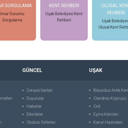
AR SORGULAMA
KENT REHBERİ
ULUSAL KEN
REHBERİ
İmar Durumu
Uşak Belediyesi Kent
Sorgulama
Rehberi
Uşak Belediyes
Ulusal Kent Rehb
İncele
İncele
İncele
GÜNCEL
UŞAK
Cenaze İlanları
Blaundus Antik Ken
metleri
Duyurular
Clandras Köprüsü
Haberler
Cirit
Etkinlikler
Eşme Kilimleri
i
Otobüs Seferleri
Karun Hazineleri