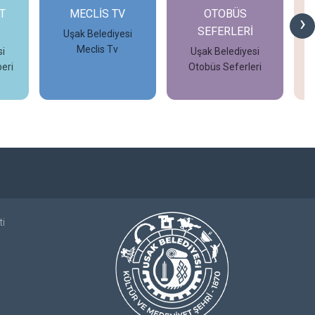
T
MECLİS TV
OTOBÜS
›
SEFERLERİ
Uşak Belediyesi
Meclis Tv
i
Uşak Belediyesi
eri
Otobüs Seferleri
İncele
İncele
ti