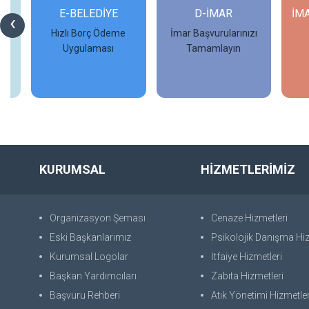
Rİ
E-BELEDİYE
D-İMAR
İM
‹
Hızlı Borç Ödeme
İmar Başvurularınızı
Uygulaması
Tamamlayın
İncele
İncele
KURUMSAL
HİZMETLERİMİZ
Organizasyon Şeması
Cenaze Hizmetleri
Eski Başkanlarımız
Psikolojik Danışma Hiz
Kurumsal Logolar
İtfaiye Hizmetleri
Başkan Yardımcıları
Zabıta Hizmetleri
Başvuru Rehberi
Atık Yönetimi Hizmetler