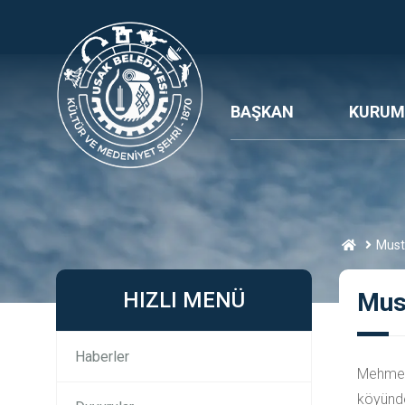
BAŞKAN
KURUM
Must
HIZLI MENÜ
Mus
Haberler
Mehmet
köyünde