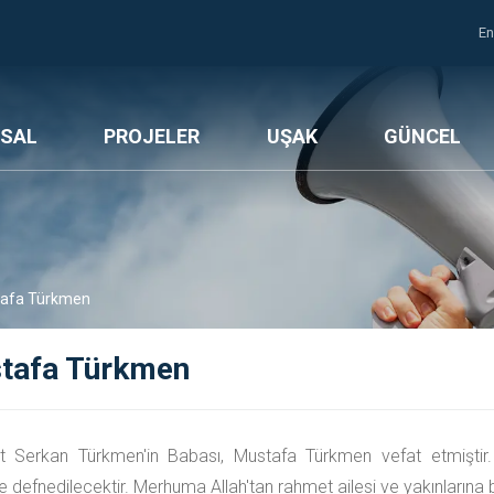
En
SAL
PROJELER
UŞAK
GÜNCEL
afa Türkmen
tafa Türkmen
 Serkan Türkmen'in Babası, Mustafa Türkmen vefat etmiştir
 defnedilecektir. Merhuma Allah'tan rahmet ailesi ve yakınlarına ba