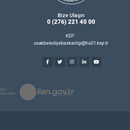
Bize Ulaşın
0 (276) 221 40 00
KEP :
usakbelediyebaskanligi@hs01.kep.tr