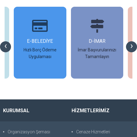
İ
E-BELEDİYE
D-İMAR
İ
‹
›
Hızlı Borç Ödeme
İmar Başvurularınızı
Uygulaması
Tamamlayın
İncele
İncele
KURUMSAL
HİZMETLERİMİZ
Organizasyon Şeması
Cenaze Hizmetleri