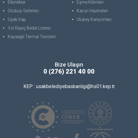
Etkinlikler
Eşme Kilimleri
Otobüs Seferleri
Karun Hazineleri
Uşak İrap
Ulubey Kanyonları
Yol Rayiç Bedel Listesi
Kayaağıl Termal Tesisleri
Bize Ulaşın
0 (276) 221 40 00
KEP : usakbelediyebaskanligi@hs01.kep.tr