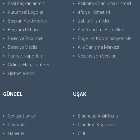
Eski Başkanlarımız
Psikolojik Danışma Hizmetleri
Kurumsal Logolar
İtfaiye Hizmetleri
Başkan Yardımcıları
Zabıta Hizmetleri
Başvuru Rehberi
Atık Yönetimi Hizmetleri
Belediye Encümeni
Engelliler Koordinasyon Merkezi
Belediye Meclisi
Aile Danışma Merkezi
Faaliyet Raporları
Resepsiyon Servisi
Gelir ve Harç Tarifeleri
Hizmetlerimiz
GÜNCEL
UŞAK
Cenaze İlanları
Blaundus Antik Kenti
Duyurular
Clandras Köprüsü
Haberler
Cirit