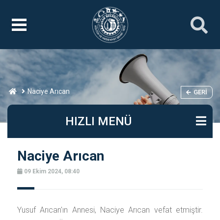
Naciye Arıcan
GERI
HIZLI MENÜ
Naciye Arıcan
09 Ekim 2024, 08:40
Yusuf Arıcan'ın Annesi, Naciye Arıcan vefat etmiştir.