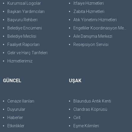
Kurumsal Logolar
İtfaiye Hizmetleri
Başkan Yardımcıları
Zabıta Hizmetleri
Başvuru Rehberi
Atık Yönetimi Hizmetleri
Belediye Encümeni
Engelliler Koordinasyon Merkezi
Belediye Meclisi
Aile Danışma Merkezi
Faaliyet Raporları
Resepsiyon Servisi
Gelir ve Harç Tarifeleri
Hizmetlerimiz
GÜNCEL
UŞAK
Cenaze İlanları
Blaundus Antik Kenti
Duyurular
Clandras Köprüsü
Haberler
Cirit
Etkinlikler
Eşme Kilimleri