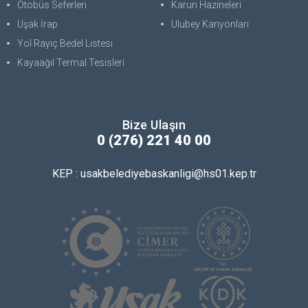
Otobüs Seferleri
Karun Hazineleri
Uşak İrap
Ulubey Kanyonları
Yol Rayiç Bedel Listesi
Kayaağıl Termal Tesisleri
Bize Ulaşın
0 (276) 221 40 00
KEP : usakbelediyebaskanligi@hs01.kep.tr