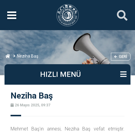
Neziha Baş
GERI
HIZLI MENÜ
Neziha Baş
26 Mayıs 2025, 09:37
Mehmet Baş'ın annesi, Neziha Baş vefat etmiştir.