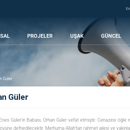
En
SAL
PROJELER
UŞAK
GÜNCEL
n Güler
an Güler
nes Güler'in Babası, Orhan Güler vefat etmiştir. Cenazesi öğl
öyüne defnedilecektir. Merhuma Allah'tan rahmet ailesi ve yakınları