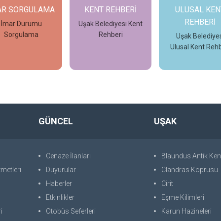
AR SORGULAMA
KENT REHBERİ
ULUSAL KEN
REHBERİ
İmar Durumu
Uşak Belediyesi Kent
Sorgulama
Rehberi
Uşak Belediyes
Ulusal Kent Rehb
İncele
İncele
İncele
GÜNCEL
UŞAK
Cenaze İlanları
Blaundus Antik Ken
metleri
Duyurular
Clandras Köprüsü
Haberler
Cirit
Etkinlikler
Eşme Kilimleri
i
Otobüs Seferleri
Karun Hazineleri