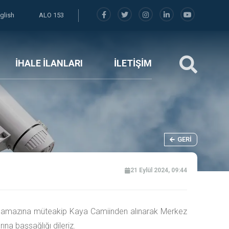
glish
ALO 153
İHALE İLANLARI
İLETİŞİM
GERI
21 Eylül 2024, 09:44
e namazına müteakip Kaya Camiinden alınarak Merkez
na başsağlığı dileriz.