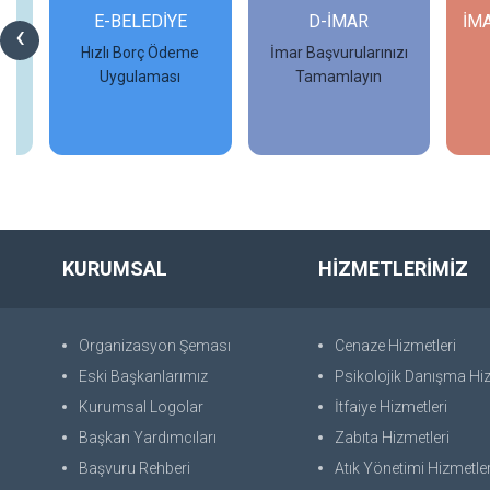
Rİ
E-BELEDİYE
D-İMAR
İM
‹
Hızlı Borç Ödeme
İmar Başvurularınızı
Uygulaması
Tamamlayın
İncele
İncele
KURUMSAL
HİZMETLERİMİZ
Organizasyon Şeması
Cenaze Hizmetleri
Eski Başkanlarımız
Psikolojik Danışma Hiz
Kurumsal Logolar
İtfaiye Hizmetleri
Başkan Yardımcıları
Zabıta Hizmetleri
Başvuru Rehberi
Atık Yönetimi Hizmetler