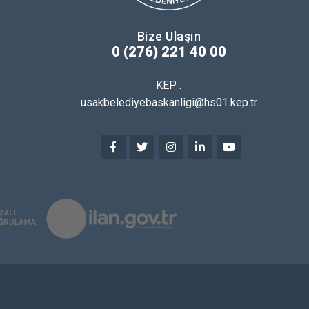
Bize Ulaşın
0 (276) 221 40 00
KEP :
usakbelediyebaskanligi@hs01.kep.tr