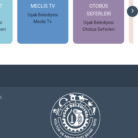
T
MECLİS TV
OTOBÜS
›
SEFERLERİ
Uşak Belediyesi
Meclis Tv
i
Uşak Belediyesi
eri
Otobüs Seferleri
İncele
İncele
ti