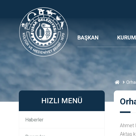
BAŞKAN
KURUM
Orha
HIZLI MENÜ
Orh
Haberler
Ahmet E
Aktaş k