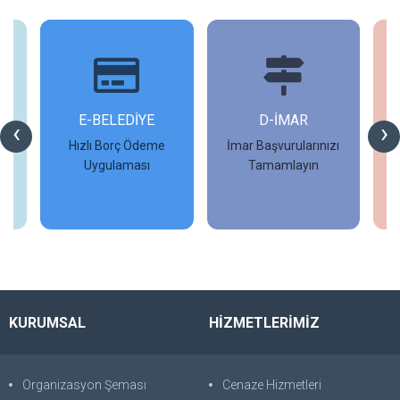
İ
E-BELEDİYE
D-İMAR
İ
‹
›
Hızlı Borç Ödeme
İmar Başvurularınızı
Uygulaması
Tamamlayın
İncele
İncele
KURUMSAL
HİZMETLERİMİZ
Organizasyon Şeması
Cenaze Hizmetleri