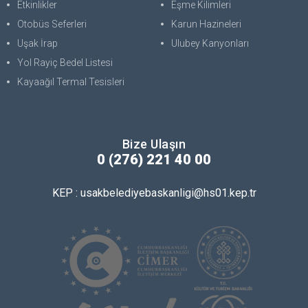
Etkinlikler
Eşme Kilimleri
Otobüs Seferleri
Karun Hazineleri
Uşak İrap
Ulubey Kanyonları
Yol Rayiç Bedel Listesi
Kayaağıl Termal Tesisleri
Bize Ulaşın
0 (276) 221 40 00
KEP : usakbelediyebaskanligi@hs01.kep.tr