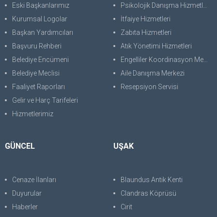
Eski Başkanlarımız
Psikolojik Danışma Hizmetleri
Kurumsal Logolar
İtfaiye Hizmetleri
Başkan Yardımcıları
Zabıta Hizmetleri
Başvuru Rehberi
Atık Yönetimi Hizmetleri
Belediye Encümeni
Engelliler Koordinasyon Merkezi
Belediye Meclisi
Aile Danışma Merkezi
Faaliyet Raporları
Resepsiyon Servisi
Gelir ve Harç Tarifeleri
Hizmetlerimiz
GÜNCEL
UŞAK
Cenaze İlanları
Blaundus Antik Kenti
Duyurular
Clandras Köprüsü
Haberler
Cirit