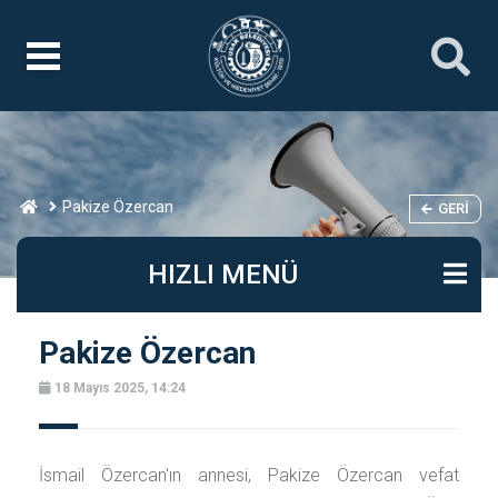
Pakize Özercan
GERI
HIZLI MENÜ
Pakize Özercan
18 Mayıs 2025, 14:24
İsmail Özercan'ın annesi, Pakize Özercan vefat