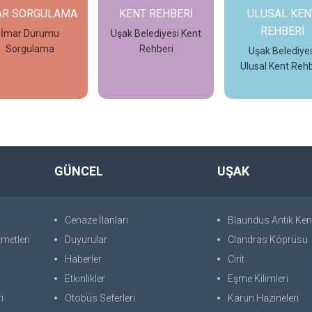
AR SORGULAMA
KENT REHBERİ
ULUSAL KEN
REHBERİ
İmar Durumu
Uşak Belediyesi Kent
Sorgulama
Rehberi
Uşak Belediyes
Ulusal Kent Rehb
İncele
İncele
İncele
GÜNCEL
UŞAK
Cenaze İlanları
Blaundus Antik Ken
metleri
Duyurular
Clandras Köprüsü
Haberler
Cirit
Etkinlikler
Eşme Kilimleri
i
Otobüs Seferleri
Karun Hazineleri