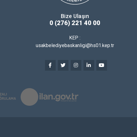
Bize Ulaşın
0 (276) 221 40 00
KEP :
usakbelediyebaskanligi@hs01.kep.tr