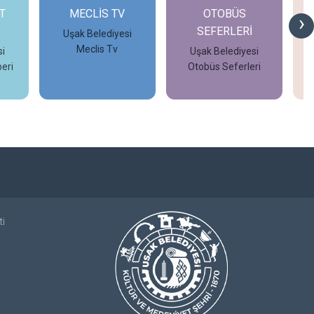
T
MECLİS TV
OTOBÜS
›
SEFERLERİ
Uşak Belediyesi
Meclis Tv
i
Uşak Belediyesi
eri
Otobüs Seferleri
İncele
İncele
ti