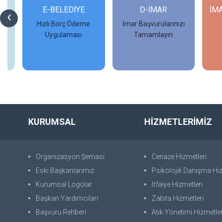
Rİ
E-BELEDİYE
D-İMAR
İM
‹
Hızlı Borç Ödeme
İmar Başvurularınızı
Uygulaması
Tamamlayın
İncele
İncele
KURUMSAL
HİZMETLERİMİZ
Organizasyon Şeması
Cenaze Hizmetleri
Eski Başkanlarımız
Psikolojik Danışma Hiz
Kurumsal Logolar
İtfaiye Hizmetleri
Başkan Yardımcıları
Zabıta Hizmetleri
Başvuru Rehberi
Atık Yönetimi Hizmetler