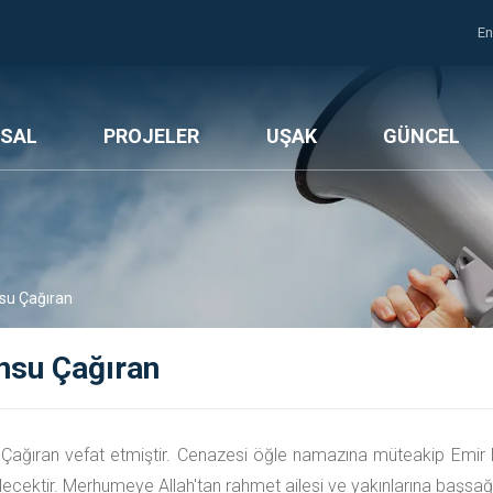
En
SAL
PROJELER
UŞAK
GÜNCEL
nsu Çağıran
nsu Çağıran
 Çağıran vefat etmiştir. Cenazesi öğle namazına müteakip Emir
lecektir. Merhumeye Allah'tan rahmet ailesi ve yakınlarına başsağlı