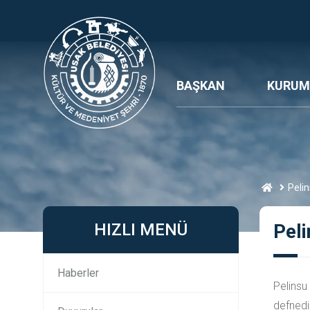
BAŞKAN
KURUM
Peli
HIZLI MENÜ
Peli
Haberler
Pelinsu
defnedi