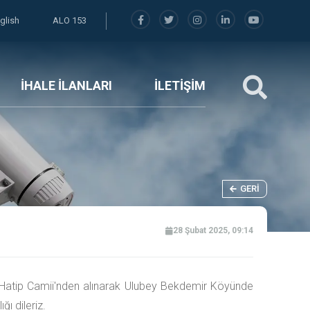
glish
ALO 153
İHALE İLANLARI
İLETİŞİM
GERI
28 Şubat 2025, 09:14
 Hatip Camii'nden alınarak Ulubey Bekdemir Köyünde
ğı dileriz.