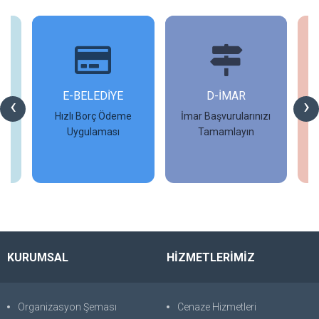
İ
E-BELEDİYE
D-İMAR
İ
‹
›
Hızlı Borç Ödeme
İmar Başvurularınızı
Uygulaması
Tamamlayın
İncele
İncele
KURUMSAL
HİZMETLERİMİZ
Organizasyon Şeması
Cenaze Hizmetleri