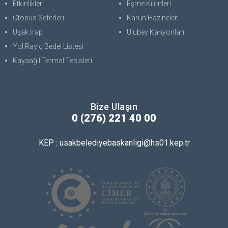
Etkinlikler
Eşme Kilimleri
Otobüs Seferleri
Karun Hazineleri
Uşak İrap
Ulubey Kanyonları
Yol Rayiç Bedel Listesi
Kayaağıl Termal Tesisleri
Bize Ulaşın
0 (276) 221 40 00
KEP : usakbelediyebaskanligi@hs01.kep.tr