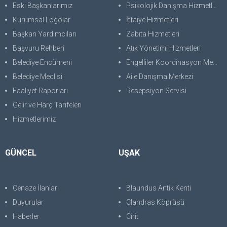
Eski Başkanlarımız
Psikolojik Danışma Hizmetleri
Kurumsal Logolar
İtfaiye Hizmetleri
Başkan Yardımcıları
Zabıta Hizmetleri
Başvuru Rehberi
Atık Yönetimi Hizmetleri
Belediye Encümeni
Engelliler Koordinasyon Merkezi
Belediye Meclisi
Aile Danışma Merkezi
Faaliyet Raporları
Resepsiyon Servisi
Gelir ve Harç Tarifeleri
Hizmetlerimiz
GÜNCEL
UŞAK
Cenaze İlanları
Blaundus Antik Kenti
Duyurular
Clandras Köprüsü
Haberler
Cirit