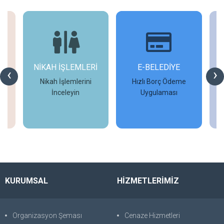
NİKAH İŞLEMLERİ
E-BELEDİYE
‹
›
Nikah İşlemlerini
Hızlı Borç Ödeme
İ
İnceleyin
Uygulaması
İncele
İncele
KURUMSAL
HİZMETLERİMİZ
Organizasyon Şeması
Cenaze Hizmetleri