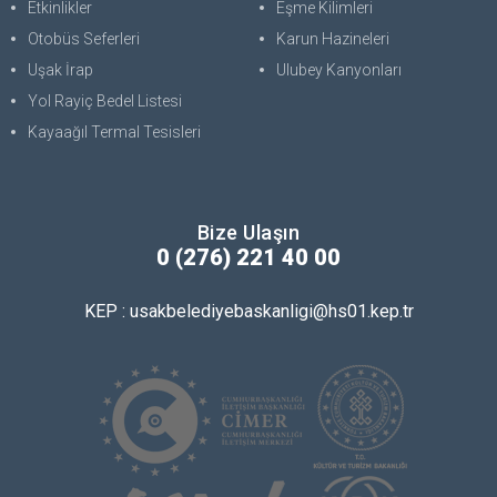
Etkinlikler
Eşme Kilimleri
Otobüs Seferleri
Karun Hazineleri
Uşak İrap
Ulubey Kanyonları
Yol Rayiç Bedel Listesi
Kayaağıl Termal Tesisleri
Bize Ulaşın
0 (276) 221 40 00
KEP : usakbelediyebaskanligi@hs01.kep.tr