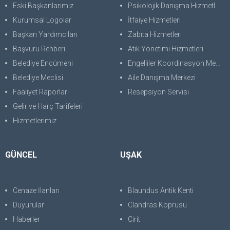
Eski Başkanlarımız
Psikolojik Danışma Hizmetleri
Kurumsal Logolar
İtfaiye Hizmetleri
Başkan Yardımcıları
Zabıta Hizmetleri
Başvuru Rehberi
Atık Yönetimi Hizmetleri
Belediye Encümeni
Engelliler Koordinasyon Merkezi
Belediye Meclisi
Aile Danışma Merkezi
Faaliyet Raporları
Resepsiyon Servisi
Gelir ve Harç Tarifeleri
Hizmetlerimiz
GÜNCEL
UŞAK
Cenaze İlanları
Blaundus Antik Kenti
Duyurular
Clandras Köprüsü
Haberler
Cirit