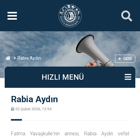
Rabia Aydın
GERI
HIZLI MENÜ
Rabia Aydın
02 Şubat 2026, 13:54
Fatma Yavaşkulle'nin annesi, Rabia Aydın vefat